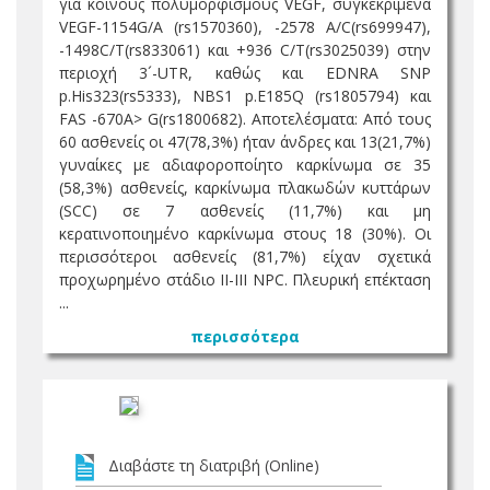
για κοινούς πολυμορφισμούς VEGF, συγκεκριμένα
VEGF-1154G/A (rs1570360), -2578 A/C(rs699947),
-1498C/T(rs833061) και +936 C/T(rs3025039) στην
περιοχή 3´-UTR, καθώς και EDNRA SNP
p.His323(rs5333), NBS1 p.E185Q (rs1805794) και
FAS -670A> G(rs1800682). Αποτελέσματα: Από τους
60 ασθενείς οι 47(78,3%) ήταν άνδρες και 13(21,7%)
γυναίκες με αδιαφοροποίητο καρκίνωμα σε 35
(58,3%) ασθενείς, καρκίνωμα πλακωδών κυττάρων
(SCC) σε 7 ασθενείς (11,7%) και μη
κερατινοποιημένο καρκίνωμα στους 18 (30%). Οι
περισσότεροι ασθενείς (81,7%) είχαν σχετικά
προχωρημένο στάδιο II-III NPC. Πλευρική επέκταση
...
περισσότερα
Διαβάστε τη διατριβή (Online)