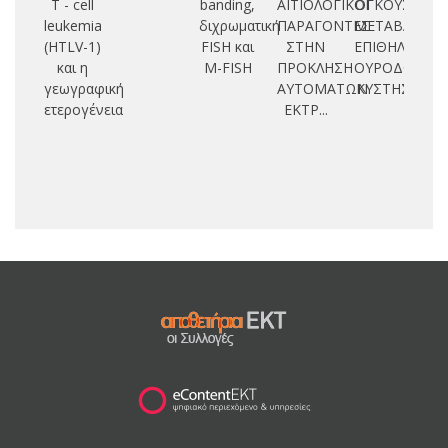
T - cell
banding,
ΑΙΤΙΟΛΟΓΙΚΟΙ
ΟΓΚΟΥΣ
leukemia
διχρωματική
ΠΑΡΑΓΟΝΤΕΣ
ΜΕΤΑΒΑΤΙΚΟ
(HTLV-1)
FISH και
ΣΤΗΝ
ΕΠΙΘΗΛΙΟΥ
και η
M-FISH
ΠΡΟΚΛΗΣΗ
ΟΥΡΟΔΟΧΟΥ
γεωγραφική
ΑΥΤΟΜΑΤΩΝ
ΚΥΣΤΗΣ
ετερογένεια
ΕΚΤΡ...