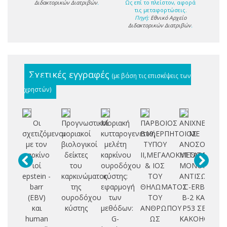
Διδακτορικών Διατριβών
.
Ως επί το πλείστον, αφορά
τις μεταφορτώσεις.
Πηγή:
Εθνικό Αρχείο
Διδακτορικών Διατριβών
.
Σχετικές εγγραφές
(με βάση τις επισκέψεις των
χρηστών)
Οι
Προγνωστικοί
Μοριακή
ΠΑΡΒΟΙΟΣ
ΑΝΙΧΝΕΥΣΗ
Συ
σχετιζόμενοι
μοριακοί
κυτταρογενετική
Β19,ΕΡΠΗΤΟΙΟΣ
ΜΕ
με τον
βιολογικοί
μελέτη
ΤΥΠΟΥ
ΑΝΟΣΟΙΣΤΟΧ
κα
καρκίνο
δείκτες
καρκίνου
ΙΙ,ΜΕΓΑΛΟΚΥΤΤΑΡΟΙΟΣ
ΜΕΘΟΔΟ
ιοί
του
ουροδόχου
& ΙΟΣ
ΜΟΝΟΚΛΩΝΙ
π
epstein -
καρκινώματος
κύστης:
ΤΟΥ
ΑΝΤΙΣΩΜΑΤ
barr
της
εφαρμογή
ΘΗΛΩΜΑΤΟΣ
C-ERB
δ
(EBV)
ουροδόχου
των
ΤΟΥ
B-2 ΚΑΙ
και
κύστης
μεθόδων:
ΑΝΘΡΩΠΟΥ
P53 ΣΕ
human
G-
ΩΣ
ΚΑΚΟΗΘΕΙΣ