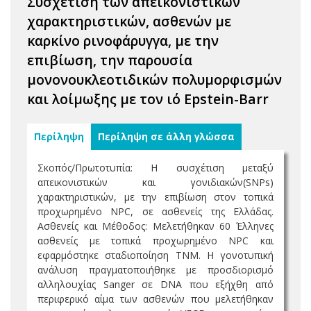
Συσχέτιση των απεικονιστικών
χαρακτηριστικών, ασθενών με
καρκίνο ρινοφάρυγγα, με την
επιβίωση, την παρουσία
μονονουκλεοτιδικών πολυμορφισμών
και λοίμωξης με τον ιό Epstein-Barr
Περίληψη
Περίληψη σε άλλη γλώσσα
Σκοπός/Πρωτοτυπία: Η συσχέτιση μεταξύ
απεικονιστικών και γονιδιακών(SNPs)
χαρακτηριστικών, με την επιβίωση στον τοπικά
προχωρημένο NPC, σε ασθενείς της Ελλάδας.
Ασθενείς και Μέθοδος: Μελετήθηκαν 60 Έλληνες
ασθενείς με τοπικά προχωρημένο NPC και
εφαρμόστηκε σταδιοποίηση TNM. Η γονοτυπική
ανάλυση πραγματοποιήθηκε με προσδιορισμό
αλληλουχίας Sanger σε DNA που εξήχθη από
περιφερικό αίμα των ασθενών που μελετήθηκαν