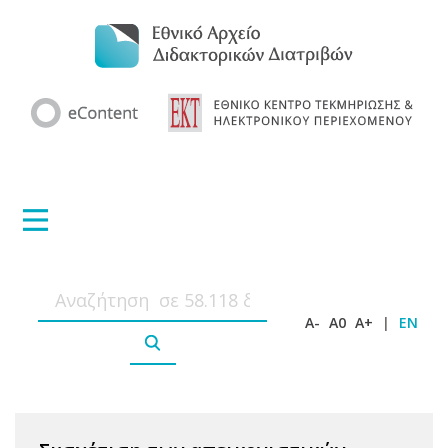
A-
A0
A+
|
EN