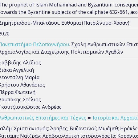
The prophet of Islam Muhammad and Byzantium: consequen
towards the Byzantine subjects of the caliphate 632-661, acc
Δημητριάδου-Μπαντάουι, Ευθυμία (Πατρώνυμο: Χάσαν)
2020
Πανεπιστήμιο Πελοποννήσου
. Σχολή Ανθρωπιστικών Επισ
Αρχαιολογίας και Διαχείρισης Πολιτισμικών Αγαθών
Σαββίδης Αλέξιος
Ζιάκα Αγγελική
Λεοντσίνη Μαρία
Χρήστου Αθανάσιος
Πέρρα Φωτεινή
Λαμπάκης Στέλιος
Γκουτζιουκώστας Ανδρέας
Ανθρωπιστικές Επιστήμες και Τέχνες
➨
Ιστορία και Αρχαιο
Ισλάμ; Χριστιανισμός; Άραβες; Βυζαντινοί; Μωάμεθ; Ηράκλε
Χατταμπ; Νατζράν; Αραβοϊσλαμική ιστοριογραφία; Κοράνιο