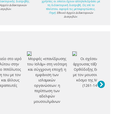
δακτορικής διατριβής.
χρήστες οι οποίοι έχουν αλληλεπιδράσει με
 Αρχείο Διδακτορικών
τη διδακτορική διατριβή. Ως επί το
ιατριβών
.
πλείστον, αφορά τις μεταφορτώσεις.
Πηγή:
Εθνικό Αρχείο Διδακτορικών
Διατριβών
.
ιείο στο ιερό
Μορφές «επανίδρυσης
Οι σχέσεις της
λύτου στην
του Ισλάμ» στη νεότερη
άρχουσας τάξης και της
 ο Ιππόλυτος
και σύγχρονη εποχή: η
Ορθόδοξης Εκκλησίας
ση του με τον
εμφάνιση των
με τον μουσουλμανικό
 και άλλους
ισλαμικών
κόσμο της Μ. Ασίας
εραπευτές
οργανώσεων: η
(1261-1453)
περίπτωση των
αδελφών
μουσουλμάνων