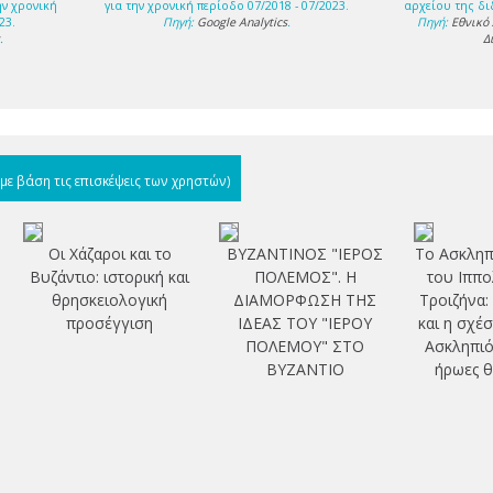
ην χρονική
για την χρονική περίοδο 07/2018 - 07/2023.
αρχείου της δι
23.
Πηγή:
Google Analytics
.
Πηγή:
Εθνικό
s
.
Δ
(με βάση τις επισκέψεις των χρηστών)
Οι Χάζαροι και το
ΒΥΖΑΝΤΙΝΟΣ "ΙΕΡΟΣ
Το Ασκληπ
Βυζάντιο: ιστορική και
ΠΟΛΕΜΟΣ". Η
του Ιππο
θρησκειολογική
ΔΙΑΜΟΡΦΩΣΗ ΤΗΣ
Τροιζήνα:
προσέγγιση
ΙΔΕΑΣ ΤΟΥ "ΙΕΡΟΥ
και η σχέ
ΠΟΛΕΜΟΥ" ΣΤΟ
Ασκληπιό
ΒΥΖΑΝΤΙΟ
ήρωες θ