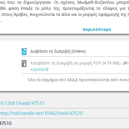
ήκες που τα δημιούργησαν. Οι σχέσεις Μωάμεθ-Βυζαντίου μπορεί
κάθε φάση έπαιξε το ρόλο της, προετοιμάζοντας το έδαφος για 
στους Άραβες. Ανιχνεύονται τα αίτια και οι μορφές εφαρμογής της 
..
περισσότερα
Διαβάστε τη διατριβή (Online)
Κατεβάστε τη διατριβή σε μορφή PDF (4.79 MB)
(Η
εγγραφή
)
Όλα τα τεκμήρια στο ΕΑΔΔ προστατεύονται από πνευμ
10.12681/eadd/47510
http://hdl.handle.net/10442/hedi/47510
47510