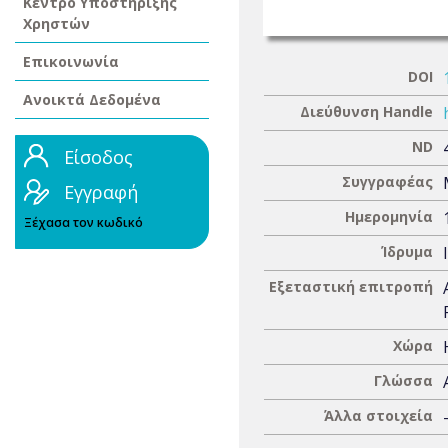
Κέντρο Υποστήριξης
Χρηστών
Επικοινωνία
DOI
Ανοικτά Δεδομένα
Διεύθυνση Handle
ND
Είσοδος
Συγγραφέας
Εγγραφή
Ημερομηνία
Ξέχασα τον κωδικό
Ίδρυμα
Εξεταστική επιτροπή
Χώρα
Γλώσσα
Άλλα στοιχεία