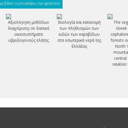
(με βάση τις επισκέψεις των χρηστών)
Αξιολόγηση μεθόδων
Βιολογία και κατανομή
The veg
διαχείρισης σε δασικά
των πληθυσμών των
Greek 
οικοσυστήματα
ειδών των καραβίδων
cephalon
υβριδογενούς ελάτης
στα εσωτερικά νερά της
forests o
Ελλάδας
North 
mountai
central
relation