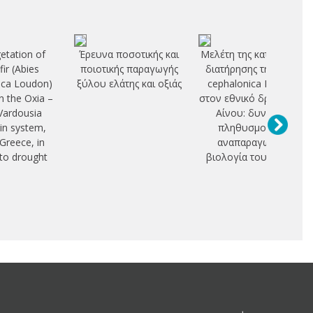
etation of
Έρευνα ποσοτικής και
Μελέτη της κατάστασης
fir (Abies
ποιοτικής παραγωγής
διατήρησης της Abies
ica Loudon)
ξύλου ελάτης και οξιάς
cephalonica Loudon
n the Oxia –
στον εθνικό δρυμό του
Vardousia
Αίνου: δυναμική
n system,
πληθυσμού και
 Greece, in
αναπαραγωγική
 to drought
βιολογία του είδους