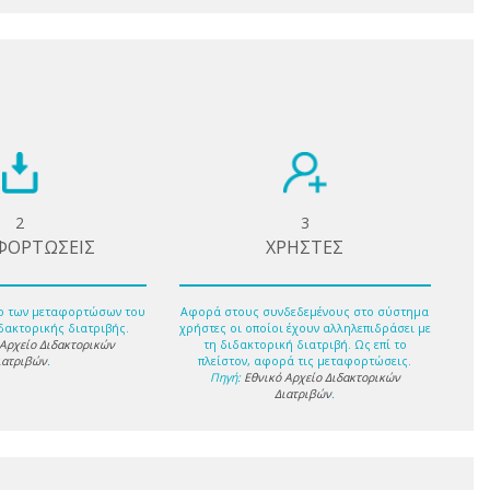
2
3
ΦΟΡΤΩΣΕΙΣ
ΧΡΗΣΤΕΣ
ο των μεταφορτώσων του
Αφορά στους συνδεδεμένους στο σύστημα
δακτορικής διατριβής.
χρήστες οι οποίοι έχουν αλληλεπιδράσει με
 Αρχείο Διδακτορικών
τη διδακτορική διατριβή. Ως επί το
ιατριβών
.
πλείστον, αφορά τις μεταφορτώσεις.
Πηγή:
Εθνικό Αρχείο Διδακτορικών
Διατριβών
.