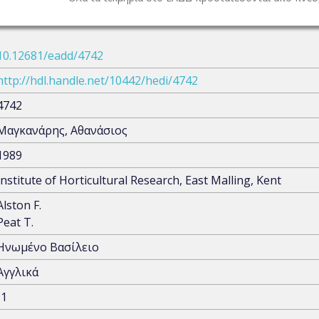
10.12681/eadd/4742
http://hdl.handle.net/10442/hedi/4742
4742
Μαγκανάρης, Αθανάσιος
1989
Institute of Horticultural Research, East Malling, Kent
Alston F.
Peat T.
Ηνωμένο Βασίλειο
Αγγλικά
-1