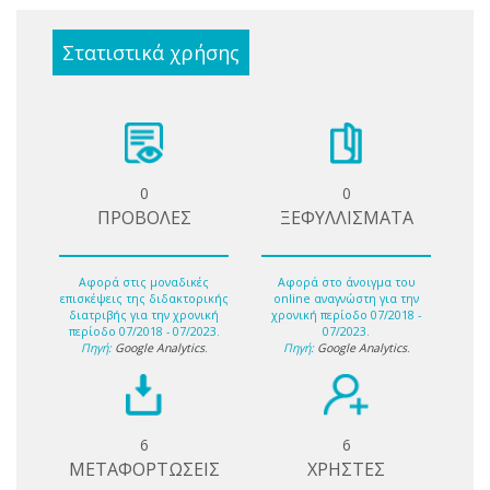
Στατιστικά χρήσης
0
0
ΠΡΟΒΟΛΕΣ
ΞΕΦΥΛΛΙΣΜΑΤΑ
Αφορά στις μοναδικές
Αφορά στο άνοιγμα του
επισκέψεις της διδακτορικής
online αναγνώστη για την
διατριβής για την χρονική
χρονική περίοδο 07/2018 -
περίοδο 07/2018 - 07/2023.
07/2023.
Πηγή:
Google Analytics
.
Πηγή:
Google Analytics
.
6
6
ΜΕΤΑΦΟΡΤΩΣΕΙΣ
ΧΡΗΣΤΕΣ