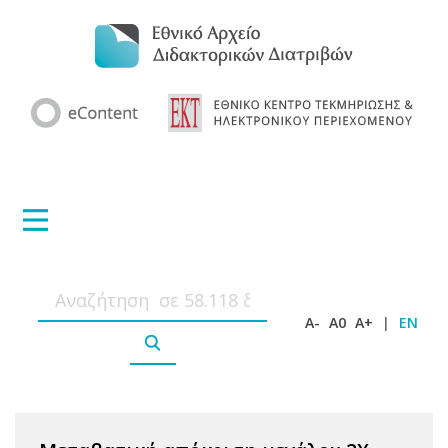
A-
A0
A+
|
EN