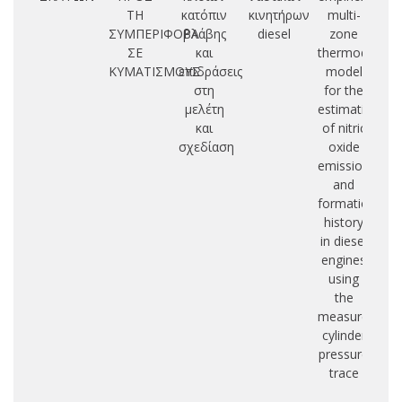
ΤΗ
κατόπιν
κινητήρων
multi-
f
ΣΥΜΠΕΡΙΦΟΡΑ
βλάβης
diesel
zone
ΣΕ
και
thermodynam
ΚΥΜΑΤΙΣΜΟΥΣ
επιδράσεις
model
στη
for the
μελέτη
estimation
και
of nitric
σχεδίαση
oxide
emissions
and
formation
history
in diesel
engines
using
the
measured
cylinder
pressure
trace