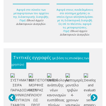
Αφορά στο σύνολο των
Αφορά στους συνδεδεμένους
μεταφορτώσων του αρχείου
στο σύστημα χρήστες οι
της διδακτορικής διατριβής.
οποίοι έχουν αλληλεπιδράσει
Πηγή:
Εθνικό Αρχείο
με τη διδακτορική διατριβή.
Διδακτορικών Διατριβών
.
Ως επί το πλείστον, αφορά
τις μεταφορτώσεις.
Πηγή:
Εθνικό Αρχείο
Διδακτορικών Διατριβών
.
Σχετικές εγγραφές
(με βάση τις επισκέψεις των
χρηστών)
ΣΥΣΤΗΜΑΤΙΚΗ
ΒΕΛΤΙΣΤΟΠΟΙΗΣΗ
Μεθοδολογία
Λεπτομερές
Development
H
ΣΕΙΡΑ
ΜΟΡΦΗΣ
ανάπτυξης
μοντέλο
and
op
ΠΑΡΑΔΟΣΙΑΚΩΝ
ΓΑΣΤΡΑΣ
νέων
τριβών
evaluation
o
ΕΛΛΗΝΙΚΩΝ
ΠΛΟΙΟΥ
κανονισμών
4-
of a
d
ΑΛΙΕΥΤΙΚΩΝ
ΩΣ
ευστάθειας
χρονων
semi-
ΣΚΑΦΩΝ
ΠΡΟΣ
πλοίων
ναυτικών
empirical
op