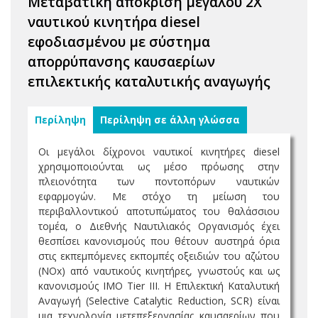
Μεταβατική απόκριση μεγάλου 2Χ
ναυτικού κινητήρα diesel
εφοδιασμένου με σύστημα
απορρύπανσης καυσαερίων
επιλεκτικής καταλυτικής αναγωγής
Περίληψη
Περίληψη σε άλλη γλώσσα
Οι μεγάλοι δίχρονοι ναυτικοί κινητήρες diesel
χρησιμοποιούνται ως μέσο πρόωσης στην
πλειονότητα των ποντοπόρων ναυτικών
εφαρμογών. Με στόχο τη μείωση του
περιβαλλοντικού αποτυπώματος του θαλάσσιου
τομέα, ο Διεθνής Ναυτιλιακός Οργανισμός έχει
θεσπίσει κανονισμούς που θέτουν αυστηρά όρια
στις εκπεμπόμενες εκπομπές οξειδιών του αζώτου
(ΝΟx) από ναυτικούς κινητήρες, γνωστούς και ως
κανονισμούς ΙΜΟ Tier III. Η Επιλεκτική Καταλυτική
Αναγωγή (Selective Catalytic Reduction, SCR) είναι
μια τεχνολογία μετεπεξεργασίας καυσαερίων που