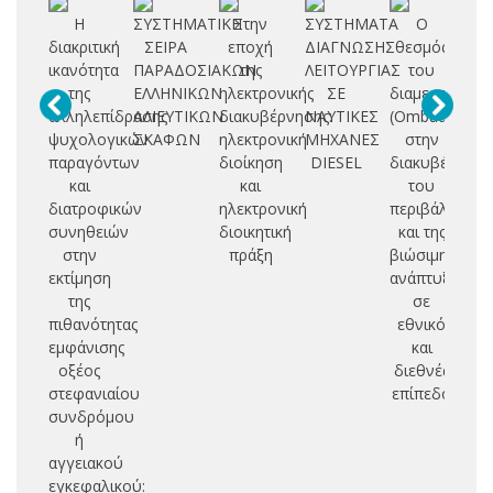
Η
ΣΥΣΤΗΜΑΤΙΚΗ
Στην
ΣΥΣΤΗΜΑΤΑ
O
διακριτική
ΣΕΙΡΑ
εποχή
ΔΙΑΓΝΩΣΗΣ
θεσμός
ηλ
ικανότητα
ΠΑΡΑΔΟΣΙΑΚΩΝ
της
ΛΕΙΤΟΥΡΓΙΑΣ
του
δι
της
ΕΛΛΗΝΙΚΩΝ
ηλεκτρονικής
ΣΕ
διαμεσολαβητ
αλληλεπίδρασης
ΑΛΙΕΥΤΙΚΩΝ
διακυβέρνησης:
ΝΑΥΤΙΚΕΣ
(Ombudsman)
σ
ψυχολογικών
ΣΚΑΦΩΝ
ηλεκτρονική
ΜΗΧΑΝΕΣ
στην
τη
παραγόντων
διοίκηση
DIESEL
διακυβέρνησ
εξ
και
και
του
διατροφικών
ηλεκτρονική
περιβάλλοντο
δ
συνηθειών
διοικητική
και της
κ
στην
πράξη
βιώσιμης
βε
εκτίμηση
ανάπτυξης
της
σε
υ
πιθανότητας
εθνικό
εμφάνισης
και
δ
οξέος
διεθνές
δι
στεφανιαίου
επίπεδο
συνδρόμου
ή
αγγειακού
εγκεφαλικού: