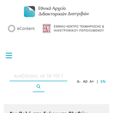
A-
A0
A+
|
EN