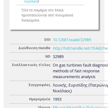
εγγραφή
)
Όλα τα τεκμήρια στο ΕΑΔΔ
προστατεύονται από πνευματικά
δικαιώματα.
DOI
10.12681/eadd/32989
Διεύθυνση Handle
http://hdl.handle.net/10442/h
ND
32989
Εναλλακτικός τίτλος
On gas turbines fault diagnosi
methods of fast response
measurements analysis
Συγγραφέας
Λουκής, Ευριπίδης (Πατρώνυ
Νικόλαος)
Ημερομηνία
1993
Ίδρυμα
Εθνικό Μετσόβιο Πολυτεχνεί