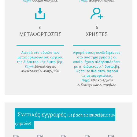
Πηγή:
Google Analytics
.
Πηγή:
Google Analytics
.
6
6
ΜΕΤΑΦΟΡΤΩΣΕΙΣ
ΧΡΗΣΤΕΣ
Αφορά στο σύνολο των
Αφορά στους συνδεδεμένους
μεταφορτώσων του αρχείου
στο σύστημα χρήστες οι
της διδακτορικής διατριβής.
οποίοι έχουν αλληλεπιδράσει
Πηγή:
Εθνικό Αρχείο
με τη διδακτορική διατριβή.
Διδακτορικών Διατριβών
.
Ως επί το πλείστον, αφορά
τις μεταφορτώσεις.
Πηγή:
Εθνικό Αρχείο
Διδακτορικών Διατριβών
.
Σχετικές εγγραφές
(με βάση τις επισκέψεις των
χρηστών)