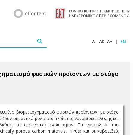
A-
A0
A+
|
EN
σχηματισμό φυσικών προϊόντων με στόχο
οχευμένο βιομετασχηματισμό φυσικών προϊόντων, με στόχο
ίζουν σημαντικό ρόλο στα πεδία της νανοβιοκατάλυσης και
σελκύσει το ερευνητικό ενδιαφέρον. Τα νανοϋλικά που
cally porous carbon materials, HPCs) και οι κυβοειδείς