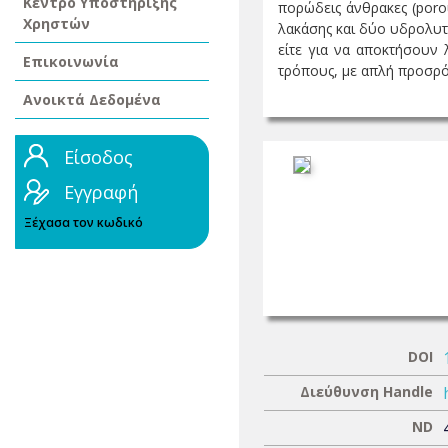
Κέντρο Υποστήριξης
πορώδεις άνθρακες (poro
Χρηστών
λακάσης και δύο υδρολυτι
είτε για να αποκτήσουν 
Επικοινωνία
τρόπους, με απλή προσρόφ
Ανοικτά Δεδομένα
Είσοδος
Εγγραφή
Ξέχασα τον κωδικό
DOI
Διεύθυνση Handle
ND