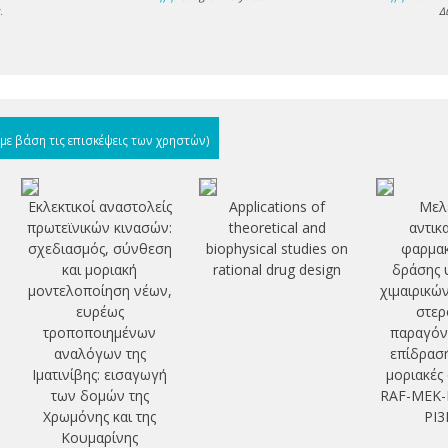
s
.
Δ
(με βάση τις επισκέψεις των χρηστών)
Εκλεκτικοί αναστολείς
Applications of
Μελέ
πρωτεϊνικών κινασών:
theoretical and
αντικ
σχεδιασμός, σύνθεση
biophysical studies on
φαρμακ
ς
και μοριακή
rational drug design
δράσης 
μοντελοποίηση νέων,
χιμαιρικώ
ευρέως
στερ
τροποποιημένων
παραγόντ
αναλόγων της
επίδρασή
Ιματινίβης: εισαγωγή
μοριακές
των δομών της
RAF-MEK-E
Χρωμόνης και της
PI3
Κουμαρίνης