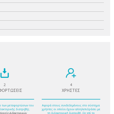
2
4
ΦΟΡΤΩΣΕΙΣ
ΧΡΗΣΤΕΣ
ο των μεταφορτώσων του
Αφορά στους συνδεδεμένους στο σύστημα
δακτορικής διατριβής.
χρήστες οι οποίοι έχουν αλληλεπιδράσει με
 Αρχείο Διδακτορικών
τη διδακτορική διατριβή. Ως επί το