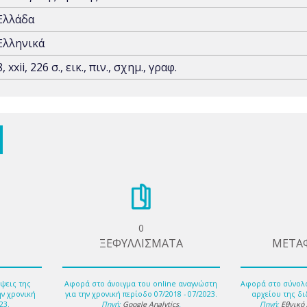
Ελλάδα
Ελληνικά
8, xxii, 226 σ., εικ., πιν., σχημ., γραφ.
0
ΞΕΦΥΛΛΙΣΜΑΤΑ
ΜΕΤΑ
ψεις της
Αφορά στο άνοιγμα του online αναγνώστη
Αφορά στο σύνολ
ην χρονική
για την χρονική περίοδο 07/2018 - 07/2023.
αρχείου της δι
23.
Πηγή:
Google Analytics
.
Πηγή:
Εθνικό