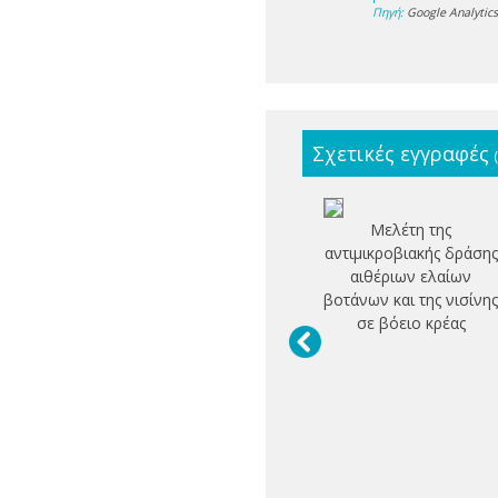
Πηγή:
Google Analytic
Σχετικές εγγραφές
Μελέτη της
αντιμικροβιακής δράσης
αιθέριων ελαίων
βοτάνων και της νισίνη
σε βόειο κρέας