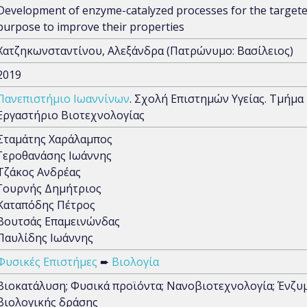
Development of enzyme-catalyzed processes for the targete
purpose to improve their properties
Χατζηκωνσταντίνου, Αλεξάνδρα (Πατρώνυμο: Βασίλειος)
2019
Πανεπιστήμιο Ιωαννίνων
. Σχολή Επιστημών Υγείας. Τμήμ
Εργαστήριο Βιοτεχνολογίας
Σταμάτης Χαράλαμπος
Γεροθανάσης Ιωάννης
Τζάκος Ανδρέας
Γουρνής Δημήτριος
Καταπόδης Πέτρος
Βουτσάς Επαμεινώνδας
Παυλίδης Ιωάννης
Φυσικές Επιστήμες
➨
Βιολογία
Βιοκατάλυση; Φυσικά προϊόντα; Νανοβιοτεχνολογία; Ένζυ
βιολογικής δράσης