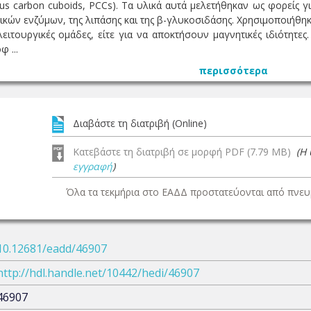
us carbon cuboids, PCCs). Τα υλικά αυτά μελετήθηκαν ως φορείς γ
κών ενζύμων, της λιπάσης και της β-γλυκοσιδάσης. Χρησιμοποιήθηκ
λειτουργικές ομάδες, είτε για να αποκτήσουν μαγνητικές ιδιότητ
 ...
περισσότερα
Διαβάστε τη διατριβή (Online)
Κατεβάστε τη διατριβή σε μορφή PDF (7.79 MB)
(Η
εγγραφή
)
Όλα τα τεκμήρια στο ΕΑΔΔ προστατεύονται από πνευμ
10.12681/eadd/46907
http://hdl.handle.net/10442/hedi/46907
46907