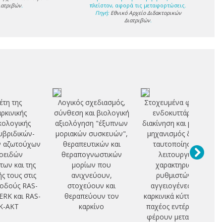
ιατριβών
.
πλείστον, αφορά τις μεταφορτώσεις.
Πηγή:
Εθνικό Αρχείο Διδακτορικών
Διατριβών
.
τη της
Λογικός σχεδιασμός,
Στοχευμένα φάρμακα:
αρκινικής
σύνθεση και βιολογική
ενδοκυττάρωση,
ολογικής
αξιολόγηση "έξυπνων
διακίνηση και μοριακός
υβριδικών-
μοριακών συσκευών",
μηχανισμός δράσης:
ν αζωτούχων
θεραπευτικών και
ταυτοποίηση και
οειδών
θεραπογνωστικών
λειτουργικός
ων και της
μορίων που
χαρακτηρισμός
ς τους στις
ανιχνεύουν,
ρυθμιστών της
 οδούς RAS-
στοχεύουν και
αγγειογένεσης σε
RK και RAS-
θεραπεύουν τον
καρκινικά κύτταρα του
K-AKT
καρκίνο
παχέος εντέρου που
φέρουν μεταλλάξεις