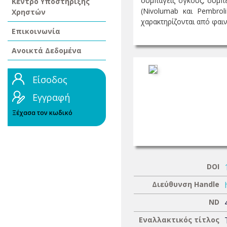
συμπαγείς όγκους, συμπε
Κέντρο Υποστήριξης
(Nivolumab και Pembrol
Χρηστών
χαρακτηρίζονται από φαιν
Επικοινωνία
Ανοικτά Δεδομένα
Είσοδος
Εγγραφή
Ξέχασα τον κωδικό
DOI
Διεύθυνση Handle
ND
Εναλλακτικός τίτλος