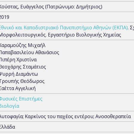
Κούστας, Ευάγγελος (Πατρώνυμο: Δημήτριος)
2019
Εθνικό και Καποδιστριακό Πανεπιστήμιο Αθηνών (ΕΚΠΑ)
. 
Μορφολειτουργικός. Εργαστήριο Βιολογικής Χημείας
Καραμούζης Μιχαήλ
Παπαβασιλείου Αθανάσιος
Πιπέρη Χριστίνα
Θεοχάρης Σταμάτιος
Ψυρρή Διαμάντω
Τρουπής Θεόδωρος
Σαέττα Αγγελική
Φυσικές Επιστήμες
Βιολογία
Αυτοφαγία; Καρκίνος του παχέος εντέρου; Ανοσοθεραπεία
Ελλάδα