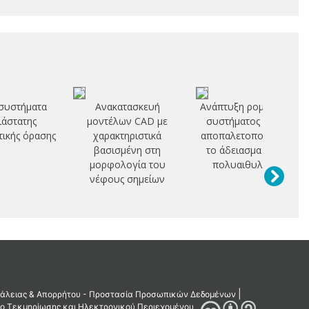
συστήματα
Ανακατασκευή
Ανάπτυξη ρομποτικού
ιάστατης
μοντέλων CAD με
συστήματος για την
ικής όρασης
χαρακτηριστικά
αποπαλετοποίηση και
βασισμένη στη
το άδειασμα σάκων
μορφολογία του
πολυαιθυλενίου
νέφους σημείων