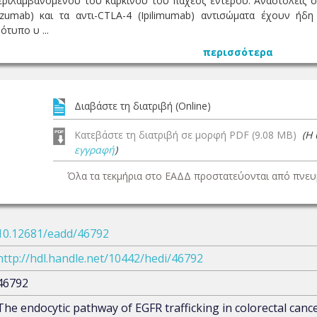
ριλαμβανομένου του καρκίνου του παχέος εντέρου. Αναστολείς σημ
izumab) και τα αντι-CTLA-4 (Ipilimumab) αντισώματα έχουν ή
ότυπο υ ...
περισσότερα
Διαβάστε τη διατριβή (Online)
Κατεβάστε τη διατριβή σε μορφή PDF (9.08 MB)
(Η
εγγραφή
)
Όλα τα τεκμήρια στο ΕΑΔΔ προστατεύονται από πνευμ
10.12681/eadd/46792
http://hdl.handle.net/10442/hedi/46792
46792
The endocytic pathway of EGFR trafficking in colorectal canc