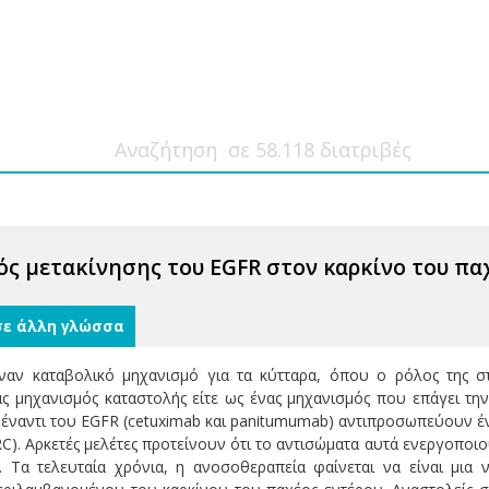
ός μετακίνησης του EGFR στον καρκίνο του πα
σε άλλη γλώσσα
ναν καταβολικό μηχανισμό για τα κύτταρα, όπου ο ρόλος της σ
νας μηχανισμός καταστολής είτε ως ένας μηχανισμός που επάγει 
έναντι του EGFR (cetuximab και panitumumab) αντιπροσωπεύουν έν
C). Αρκετές μελέτες προτείνουν ότι το αντισώματα αυτά ενεργοποι
. Τα τελευταία χρόνια, η ανοσοθεραπεία φαίνεται να είναι μια