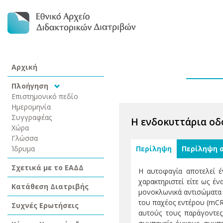
Αρχική
Πλοήγηση
Επιστημονικό πεδίο
Ημερομηνία
Συγγραφέας
Η ενδοκυττάρια οδ
Χώρα
Γλώσσα
Ίδρυμα
Περίληψη
Περίληψη 
Σχετικά με το ΕΑΔΔ
Η αυτοφαγία αποτελεί έ
χαρακτηριστεί είτε ως έ
Κατάθεση Διατριβής
μονοκλωνικά αντισώματα 
του παχέος εντέρου (mCR
Συχνές Ερωτήσεις
αυτούς τους παράγοντες