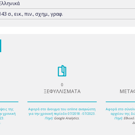
Ελληνικά
143 σ., εικ., πιν., σχημ., γραφ.
0
ΞΕΦΥΛΛΙΣΜΑΤΑ
ΜΕΤΑ
ψεις της
Αφορά στο άνοιγμα του online αναγνώστη
Αφορά στο σύνολ
ην χρονική
για την χρονική περίοδο 07/2018 - 07/2023.
αρχείου της δι
23.
Πηγή:
Google Analytics
.
Πηγή:
Εθνικό
s
.
Δ