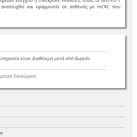
είων ελέγχου ή checkpoint inhibitors, όπως τα αντι-ΡD-1
δη αναπτυχθεί και εφαρμοστεί σε ασθενείς με mCRC που
 υπηρεσία είναι διαθέσιμη μετά από δωρεάν
ατικά δικαιώματα.
er