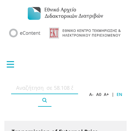
A-
A0
A+
|
EN