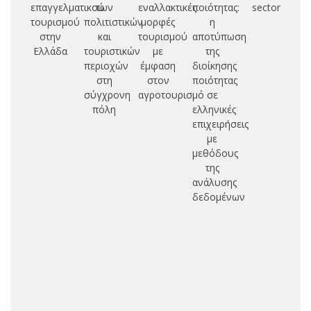
επαγγελματικού
των
εναλλακτικές
ποιότητας:
sector
χ
τουρισμού
πολιτιστικών
μορφές
η
δι
στην
και
τουρισμού
αποτύπωση
Ελλάδα
τουριστικών
με
της
το
περιοχών
έμφαση
διοίκησης
στη
στον
ποιότητας
σύγχρονη
αγροτουρισμό
σε
πόλη
ελληνικές
επιχειρήσεις
αν
με
μεθόδους
π
της
ανάλυσης
δεδομένων