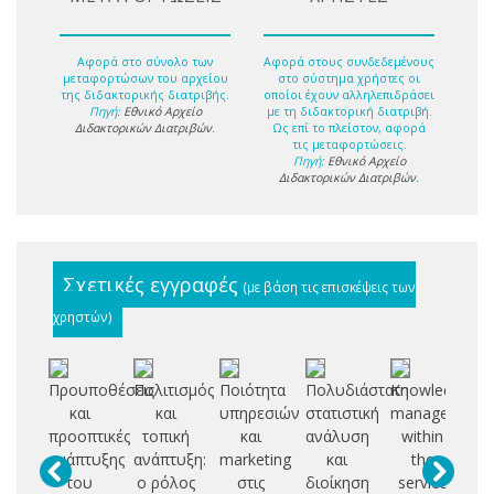
Αφορά στο σύνολο των
Αφορά στους συνδεδεμένους
μεταφορτώσων του αρχείου
στο σύστημα χρήστες οι
της διδακτορικής διατριβής.
οποίοι έχουν αλληλεπιδράσει
Πηγή:
Εθνικό Αρχείο
με τη διδακτορική διατριβή.
Διδακτορικών Διατριβών
.
Ως επί το πλείστον, αφορά
τις μεταφορτώσεις.
Πηγή:
Εθνικό Αρχείο
Διδακτορικών Διατριβών
.
Σχετικές εγγραφές
(με βάση τις επισκέψεις των
χρηστών)
Προυποθέσεις
Πολιτισμός
Ποιότητα
Πολυδιάστατη
Knowledge
Δι
και
και
υπηρεσιών
στατιστική
management
προοπτικές
τοπική
και
ανάλυση
within
οι
ανάπτυξης
ανάπτυξη:
marketing
και
the
κο
του
ο ρόλος
στις
διοίκηση
service