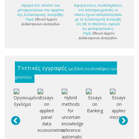
Αφορά στο σύνολο των
Αφορά στους συνδεδεμένους
μεταφορτώσων του αρχείου
στο σύστημα χρήστες οι
της διδακτορικής διατριβής.
οποίοι έχουν αλληλεπιδράσει
Πηγή:
Εθνικό Αρχείο
με τη διδακτορική διατριβή.
Διδακτορικών Διατριβών
.
Ως επί το πλείστον, αφορά
τις μεταφορτώσεις.
Πηγή:
Εθνικό Αρχείο
Διδακτορικών Διατριβών
.
Σχετικές εγγραφές
(με βάση τις επισκέψεις των
χρηστών)
Οργανωμένο
Essays
Hybrid
Essays
Essays
E
έγκλημα
on
methods
on
on
applied
for
Banking
applied
co
panel
uncertain
microeconomi
data
knowledge
en
econometrics
inference:
a
automatic
i