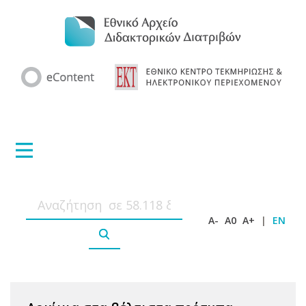
A-
A0
A+
|
EN