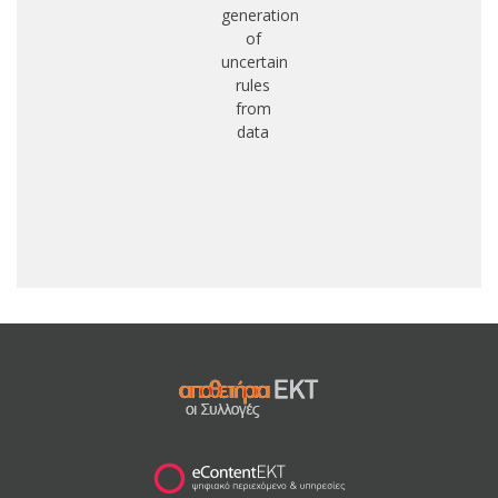
generation
of
e
uncertain
pe
rules
from
data