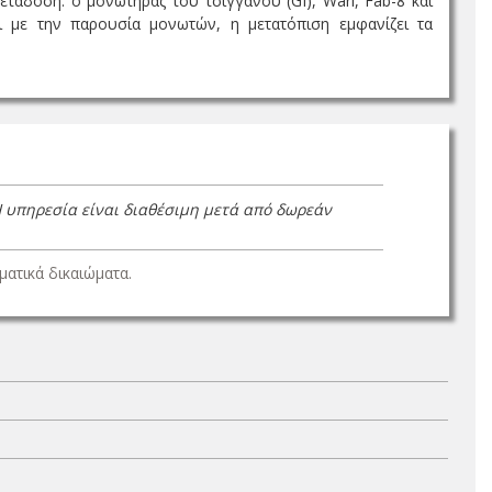
άδοση: ο μονωτήρας του τσιγγάνου (GI), Wari, Fab-8 και
ι με την παρουσία μονωτών, η μετατόπιση εμφανίζει τα
Η υπηρεσία είναι διαθέσιμη μετά από δωρεάν
ατικά δικαιώματα.