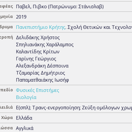
αφέας
Παβελ, Πιβκο (Πατρώνυμο: Στάνισλαβ)
μηνία
2019
Ίδρυμα
Πανεπιστήμιο Κρήτης
. Σχολή Θετικών και Τεχνολ
ιτροπή
Δελιδάκης Χρήστος
Σπηλιανάκης Χαράλαμπος
Καλαντίδης Κρίτων
Γαρίνης Γεώργιος
Αλεξανδράκη Δέσποινα
Τζαμαρίας Δημήτριος
Παπαματθαιάκης Ιωσήφ
 πεδίο
Φυσικές Επιστήμες
Βιολογία
λειδιά
Ε(σπλ); Tρανς-ενεργοποίηση; Zεύξη ομόλογων χ
Χώρα
Ελλάδα
λώσσα
Αγγλικά