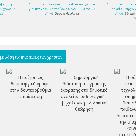
ψεις της
Αφορά στο άνοιγμα του online αναγνώστη
Αφορά στο σύνολ
ην χρονική
για την χρονική περίοδο 07/2018 - 07/2023.
αρχείου της δι
23.
Πηγή:
Google Analytics
.
Πηγή:
Εθνικό
s
.
Δ
(με βάση τις επισκέψεις των χρηστών)
Η ποίηση ως
Η δημιουργική
Η σύ
δημιουργική γραφή
διάσταση της γραπτής
εκπα
στην δευτεροβάθμια
έκφρασης στο δημοτικό
τεχνολ
εκπαίδευση
σχολείο: παιδαγωγική -
υπηρε
ψυχολογική - διδακτική
διαπολ
θεώρηση
παιδαγω
δημοτικό
την υπέ
κοιν
στερεοτύ