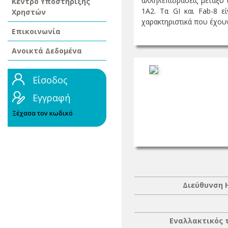
αλληλεπιδράσεις μεταξύ 
Κέντρο Υποστήριξης
1A2. Τα GI και Fab-8 ε
Χρηστών
χαρακτηριστικά που έχουν
Επικοινωνία
Ανοικτά Δεδομένα
Είσοδος
Εγγραφή
Ξέχασα τον κωδικό
Διεύθυνση 
Εναλλακτικός 