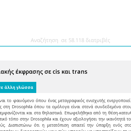
ακής έκφρασης σε cis και trans
σε άλλη γλώσσα
ίναι το φαινόμενο όπου ένας μεταγραφικός ενισχυτής ενεργοποιε
ς στη Drosophila όπου τα ομόλογα είναι στενά συνδεδεμένα στου
 εμφανίζονται και στα θηλαστικά. Επωφελήθηκα από τη θέση-κατε
τικό τόπο στην Drosophila και έχουν αξιολογήσει την ικανότητά 
ς. Διαπιστώνω ότι η μετατόπιση απαιτεί την ύπαρξη ενός στο