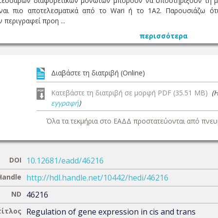
τεσσάρων διαφορετικών μονωτών μπορούν να υποστηρίξουν τη μετ
ίναι πιο αποτελεσματικά από το Wari ή το 1A2. Παρουσιάζω ότ
 περιγραφεί προη ...
περισσότερα
Διαβάστε τη διατριβή (Online)
Κατεβάστε τη διατριβή σε μορφή PDF (35.51 MB)
(
εγγραφή
)
Όλα τα τεκμήρια στο ΕΑΔΔ προστατεύονται από πνευμ
DOI
10.12681/eadd/46216
Handle
http://hdl.handle.net/10442/hedi/46216
ND
46216
τίτλος
Regulation of gene expression in cis and trans