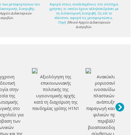
ο των μεταφορτώσων του
Αφορά στους συνδεδεμένους στο σύστημα
δακτορικής διατριβής.
χρήστες οι οποίοι έχουν αλληλεπιδράσει με
 Αρχείο Διδακτορικών
τη διδακτορική διατριβή. Ως επί το
ιατριβών
.
πλείστον, αφορά τις μεταφορτώσεις.
Πηγή:
Εθνικό Αρχείο Διδακτορικών
Διατριβών
.
γχρονη
Αξιολόγηση της
Ανακύκλωση
ιδευτική
επικοινωνιακής
μοριοσανίδων
ογία στην
πολιτικής της
ινοσανίδων και
σία της
υγειονομικής αρχής
πλαστικών στην
ιτισμικής
κατά τη διαχείριση της
ανάπτυξη και
γικής στο
πανδημίας γρίπης Η1Ν1
παραγωγή καινοτόμων,
 σχολείο για
φιλικών προς το
ρβαση των
περιβάλλον
ωνικών
βιοαποικοδομήσιμων
πων και της
σύνθετων υλικών