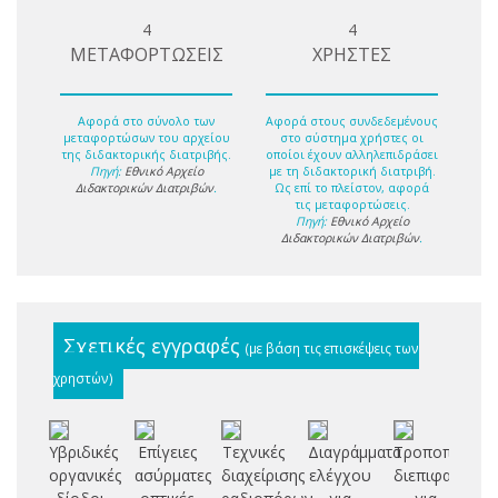
4
4
ΜΕΤΑΦΟΡΤΩΣΕΙΣ
ΧΡΗΣΤΕΣ
Αφορά στο σύνολο των
Αφορά στους συνδεδεμένους
μεταφορτώσων του αρχείου
στο σύστημα χρήστες οι
της διδακτορικής διατριβής.
οποίοι έχουν αλληλεπιδράσει
Πηγή:
Εθνικό Αρχείο
με τη διδακτορική διατριβή.
Διδακτορικών Διατριβών
.
Ως επί το πλείστον, αφορά
τις μεταφορτώσεις.
Πηγή:
Εθνικό Αρχείο
Διδακτορικών Διατριβών
.
Σχετικές εγγραφές
(με βάση τις επισκέψεις των
χρηστών)
Υβριδικές
Επίγειες
Τεχνικές
Διαγράμματα
Τροποποίηση
Χα
οργανικές
ασύρματες
διαχείρισης
ελέγχου
διεπιφανειών