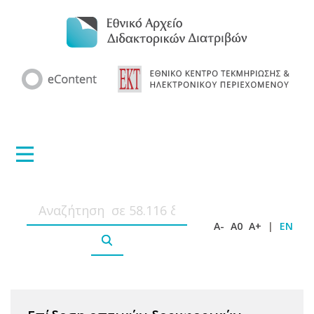
A-
A0
A+
|
EN