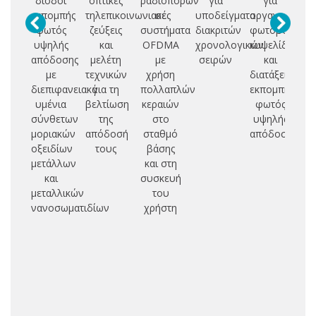
δίοδοι
οπτικές
ραδιοπόρων
για
για
ε
εκπομπής
τηλεπικοινωνιακές
σε
υποδείγματα
οργανικές
δ
φωτός
ζεύξεις
συστήματα
διακριτών
φωτοβολταϊκέ
υψηλής
και
OFDMA
χρονολογικών
κυψελίδες
απόδοσης
μελέτη
με
σειρών
και
δ
με
τεχνικών
χρήση
διατάξεις
συ
διεπιφανειακά
για τη
πολλαπλών
εκπομπής
επ
υμένια
βελτίωση
κεραιών
φωτός
σύνθετων
της
στο
υψηλής
μοριακών
απόδοσή
σταθμό
απόδοσης
οξειδίων
τους
βάσης
μετάλλων
και στη
και
συσκευή
μεταλλικών
του
νανοσωματιδίων
χρήστη