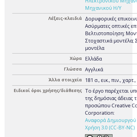
Ηλεκτρονικού Μηχαν
Μηχανικού Η/Υ
Λέξεις-κλειδιά
Δορυφορικές επικοινω
Ασύρματες οπτικές επ
Βελτιστοποίηση; Μον
Στοχαστικά μοντέλα; 
μοντέλα
Χώρα
Ελλάδα
Γλώσσα
Αγγλικά
Άλλα στοιχεία
181 σ., εικ., πιν., χαρτ.
Ειδικοί όροι χρήσης/διάθεσης
Το έργο παρέχεται υπ
της δημόσιας άδειας 
προσώπου Creative 
Corporation:
Αναφορά Δημιουργού 
Χρήση 3.0 (CC-BY-NC)