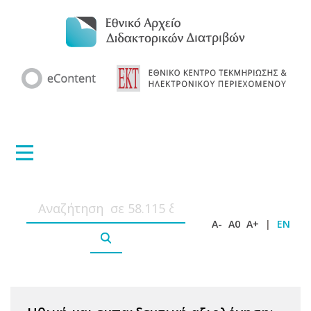
A-
A0
A+
|
EN