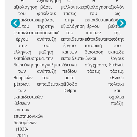
Η
Αξιολόγηση
Οι
Η
Η
Δ
αξιολόγηση
βάσει
μελλοντικές
αξιολόγηση
αξιολόγηση
του
φακέλου:
τάσεις
του
ως
Α
εκπαιδευτικού
ο ρόλος
στην
εκπαιδευτικού
παράγοντας
και του
της στην
αξιολόγηση
έργου
βελτίωσης
εκπαιδευτικού
προσωπική
του
και των
της
Σ
έργου
ανάπτυξη
εκπαιδευτικού
εκπαιδευτικών:
ποιότητας
στην
του
έργου
ιστορική
του
Ε
ελληνική
μαθητή
και των
διάσταση
εκπαιδευτικο
Ε
εκπαίδευση:
και την
εκπαιδευτικών:
και
έργου:
διερεύνηση
επαγγελματική
έρευνα
σύγχρονες
διεθνείς
Δ
των
ανάπτυξη
πεδίου
τάσεις
τάσεις,
Ε
θεσμικών
του
με τη
εθνικές
μέτρων,
εκπαιδευτικού
μέθοδο
πολιτικές
των
Delphi
και
εκπαιδευτικών
σχολική
Α
θέσεων
πράξη
και των
Κ
επιστημονικών
Α
δεδομένων
(1833-
Ε
2011)
Ε