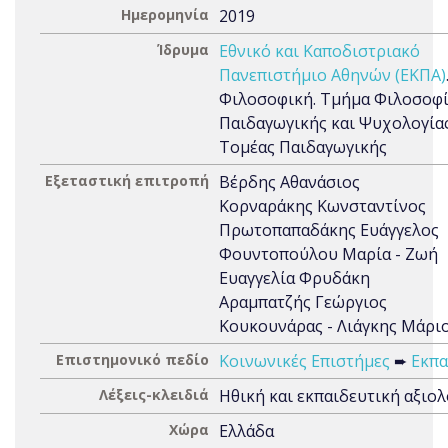
Ημερομηνία
2019
Ίδρυμα
Εθνικό και Καποδιστριακό
Πανεπιστήμιο Αθηνών (ΕΚΠΑ)
Φιλοσοφική. Τμήμα Φιλοσοφί
Παιδαγωγικής και Ψυχολογίας
Τομέας Παιδαγωγικής
Εξεταστική επιτροπή
Βέρδης Αθανάσιος
Κορναράκης Κωνσταντίνος
Πρωτοπαπαδάκης Ευάγγελος
Φουντοπούλου Μαρία - Ζωή
Ευαγγελία Φρυδάκη
Αραμπατζής Γεώργιος
Κουκουνάρας - Λιάγκης Μάρι
Επιστημονικό πεδίο
Κοινωνικές Επιστήμες
➨
Εκπα
Λέξεις-κλειδιά
Ηθική και εκπαιδευτική αξιο
Χώρα
Ελλάδα