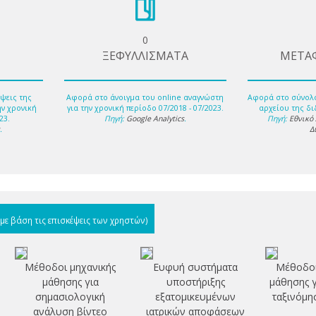
0
ΞΕΦΥΛΛΙΣΜΑΤΑ
ΜΕΤΑ
ψεις της
Αφορά στο άνοιγμα του online αναγνώστη
Αφορά στο σύνολ
ην χρονική
για την χρονική περίοδο 07/2018 - 07/2023.
αρχείου της δι
23.
Πηγή:
Google Analytics
.
Πηγή:
Εθνικό
s
.
Δ
(με βάση τις επισκέψεις των χρηστών)
Μέθοδοι μηχανικής
Ευφυή συστήματα
Μέθοδοι
μάθησης για
υποστήριξης
μάθησης γ
σημασιολογική
εξατομικευμένων
ταξινόμη
ανάλυση βίντεο
ιατρικών αποφάσεων