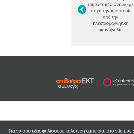
τσιμεντοπροϊόντων) με
στόχο την προστασία
από την
ηλεκτρομαγνητική
ακτινοβολία
Για να σου εξασφαλίσουμε καλύτερη εμπειρία, στο site μας