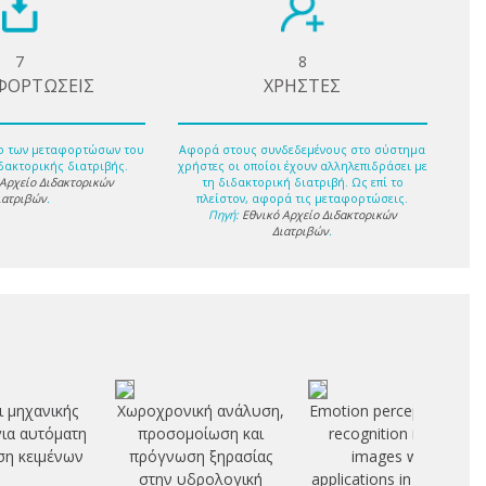
7
8
ΦΟΡΤΩΣΕΙΣ
ΧΡΗΣΤΕΣ
ο των μεταφορτώσων του
Αφορά στους συνδεδεμένους στο σύστημα
δακτορικής διατριβής.
χρήστες οι οποίοι έχουν αλληλεπιδράσει με
 Αρχείο Διδακτορικών
τη διδακτορική διατριβή. Ως επί το
ιατριβών
.
πλείστον, αφορά τις μεταφορτώσεις.
Πηγή:
Εθνικό Αρχείο Διδακτορικών
Διατριβών
.
 μηχανικής
Χωροχρονική ανάλυση,
Emotion perception and
ια αυτόματη
προσομοίωση και
recognition in face
ση κειμένων
πρόγνωση ξηρασίας
images with
στην υδρολογική
applications in affective