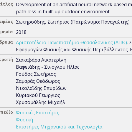
τίτλος
Development of an artificial neural network based m
path loss in built-up outdoor environment
αφέας
Σωτηρούδης, Σωτήριος (Πατρώνυμο: Παναγιώτης)
μηνία
2018
Ίδρυμα
Αριστοτέλειο Πανεπιστήμιο Θεσσαλονίκης (ΑΠΘ)
. 
Εφαρμογών Φυσικής και Φυσικής Περιβάλλοντος. 
ιτροπή
Σιακαβάρα Αικατερίνη
Βαφειάδης - Σίνογλου Ηλίας
Γούδος Σωτήριος
Σαμαράς Θεόδωρος
Νικολαΐδης Σπυρίδων
Κυριακού Γεώργιος
Χρυσομάλλης Μιχαήλ
 πεδίο
Φυσικές Επιστήμες
Φυσική
Επιστήμες Μηχανικού και Τεχνολογία