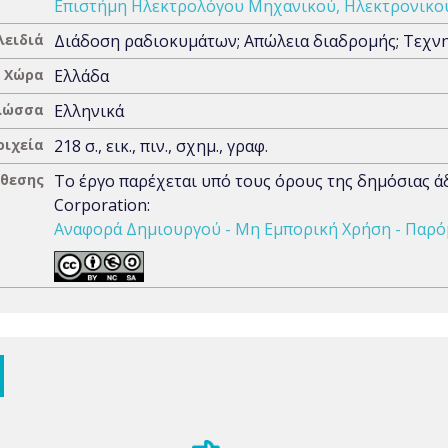
Επιστήμη Ηλεκτρολόγου Μηχανικού, Ηλεκτρονικο
λειδιά
Διάδοση ραδιοκυμάτων; Απώλεια διαδρομής; Τεχν
Χώρα
Ελλάδα
λώσσα
Ελληνικά
οιχεία
218 σ., εικ., πιν., σχημ., γραφ.
άθεσης
Το έργο παρέχεται υπό τους όρους της δημόσιας 
Corporation:
Αναφορά Δημιουργού - Μη Εμπορική Χρήση - Παρόμ