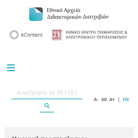
A-
A0
A+
|
EN