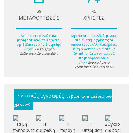
39
45
ΜΕΤΑΦΟΡΤΩΣΕΙΣ
ΧΡΗΣΤΕΣ
Αφορά στο σύνολο των
Αφορά στους συνδεδεμένους
μεταφορτώσων του αρχείου
στο σύστημα χρήστες οι
της διδακτορικής διατριβής.
οποίοι έχουν αλληλεπιδράσει
Πηγή:
Εθνικό Αρχείο
με τη διδακτορική διατριβή.
Διδακτορικών Διατριβών
.
Ως επί το πλείστον, αφορά
τις μεταφορτώσεις.
Πηγή:
Εθνικό Αρχείο
Διδακτορικών Διατριβών
.
Σχετικές εγγραφές
(με βάση τις επισκέψεις των
χρηστών)
Τα μη
Η
Η
Η
Σύγκρουση
AR
πληρούντα
σύμφωνη
παροχή
υπέρβαση
διαφορετικών
T