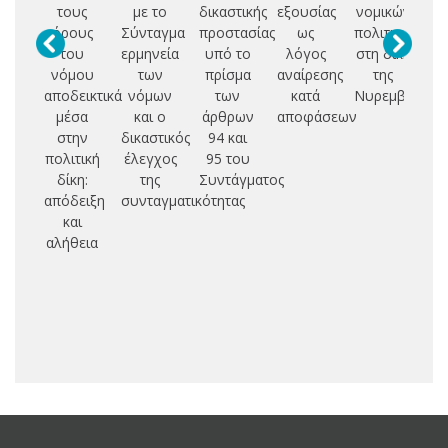
τους
με το
δικαστικής
εξουσίας
νομικών
O
όρους
Σύνταγμα
προστασίας
ως
πολιτισμών
D
του
ερμηνεία
υπό το
λόγος
στη δίκη
S
νόμου
των
πρίσμα
αναίρεσης
της
αποδεικτικά
νόμων
των
κατά
Νυρεμβέργης
μέσα
και ο
άρθρων
αποφάσεων
στην
δικαστικός
94 και
πολιτική
έλεγχος
95 του
δίκη:
της
Συντάγματος
απόδειξη
συνταγματικότητας
και
αλήθεια