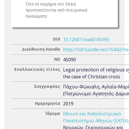
Όλα τα τεκμήρια στο ΕΑΔΔ
προστατεύονται από πνευματικά
δικαιώματα.
DOI
10.12681/eadd/45090
Διεύθυνση Handle
http://hdl.handle.net/10442/h
ND
45090
Εναλλακτικός τίτλος
Legal protection of religious 
the case of Christian cross
Συγγραφέας
Πάχου-Φώκιαλη, Αγλαΐα-Μαρ
(Πατρώνυμο: Αγαπητός-Δαμια
Ημερομηνία
2019
Ίδρυμα
Εθνικό και Καποδιστριακό
Πανεπιστήμιο Αθηνών (ΕΚΠΑ)
Νομικών, Οικονομικών και