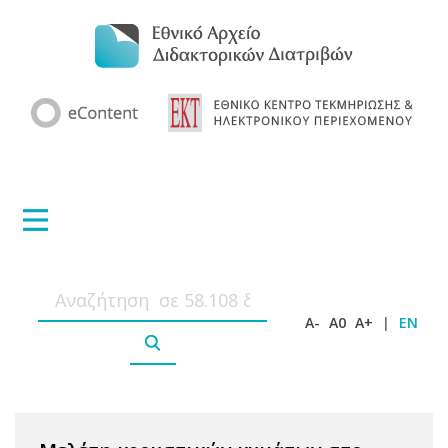
A-
A0
A+
|
EN