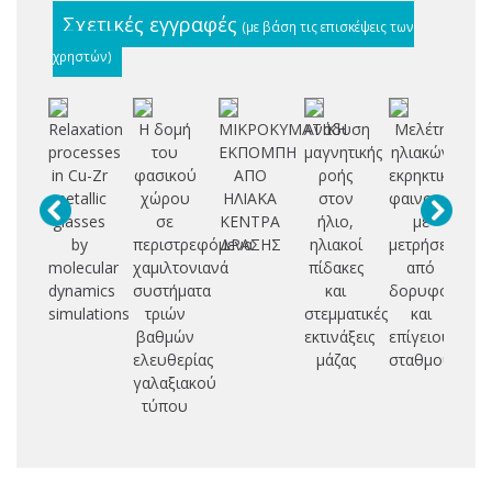
Σχετικές εγγραφές
(με βάση τις επισκέψεις των
χρηστών)
Relaxation
Η δομή
ΜΙΚΡΟΚΥΜΑΤΙΚΗ
Ανάδυση
Μελέτη
Μ
processes
του
ΕΚΠΟΜΠΗ
μαγνητικής
ηλιακών
ισ
in Cu-Zr
φασικού
ΑΠΟ
ροής
εκρηκτικών
metallic
χώρου
ΗΛΙΑΚΑ
στον
φαινομένων
ευ
glasses
σε
ΚΕΝΤΡΑ
ήλιο,
με
ελ
by
περιστρεφόμενα
ΔΡΑΣΗΣ
ηλιακοί
μετρήσεις
συ
molecular
χαμιλτονιανά
πίδακες
από
μα
dynamics
συστήματα
και
δορυφόρους
πλ
simulations
τριών
στεμματικές
και
βαθμών
εκτινάξεις
επίγειους
ελευθερίας
μάζας
σταθμούς
γαλαξιακού
τύπου