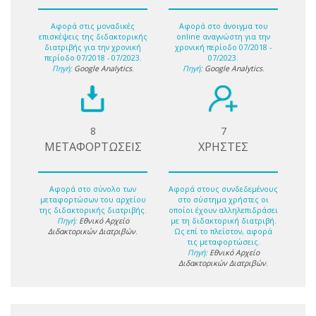
Αφορά στις μοναδικές
Αφορά στο άνοιγμα του
επισκέψεις της διδακτορικής
online αναγνώστη για την
διατριβής για την χρονική
χρονική περίοδο 07/2018 -
περίοδο 07/2018 - 07/2023.
07/2023.
Πηγή:
Google Analytics
.
Πηγή:
Google Analytics
.
8
7
ΜΕΤΑΦΟΡΤΩΣΕΙΣ
ΧΡΗΣΤΕΣ
Αφορά στο σύνολο των
Αφορά στους συνδεδεμένους
μεταφορτώσων του αρχείου
στο σύστημα χρήστες οι
της διδακτορικής διατριβής.
οποίοι έχουν αλληλεπιδράσει
Πηγή:
Εθνικό Αρχείο
με τη διδακτορική διατριβή.
Διδακτορικών Διατριβών
.
Ως επί το πλείστον, αφορά
τις μεταφορτώσεις.
Πηγή:
Εθνικό Αρχείο
Διδακτορικών Διατριβών
.