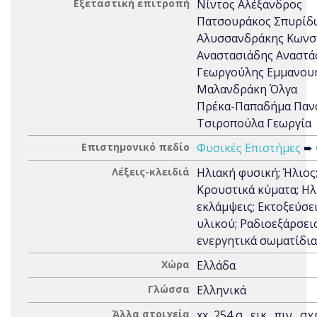
Εξεταστική επιτροπή
Νίντος Αλέξανδρος
Πατσουράκος Σπυρίδ
Αλυσσανδράκης Κωνσ
Αναστασιάδης Αναστά
Γεωργούλης Εμμανου
Μαλανδράκη Όλγα
Πρέκα-Παπαδήμα Παν
Τσιροπούλα Γεωργία
Επιστημονικό πεδίο
Φυσικές Επιστήμες
➨
Λέξεις-κλειδιά
Ηλιακή φυσική; Ήλιος
Κρουστικά κύματα; Ηλ
εκλάμψεις; Εκτοξεύσε
υλικού; Ραδιοεξάρσεις
ενεργητικά σωματίδια
Χώρα
Ελλάδα
Γλώσσα
Ελληνικά
Άλλα στοιχεία
xx, 254 σ., εικ., πιν., σ