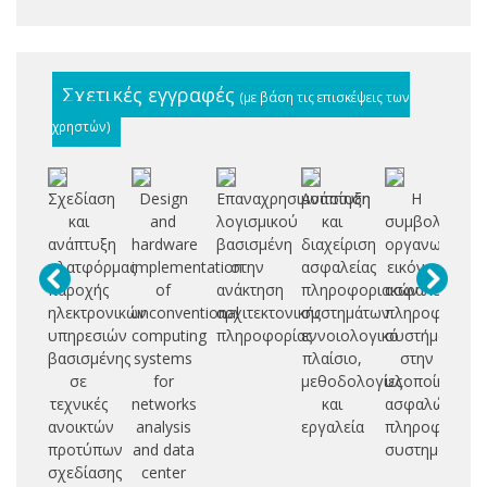
Σχετικές εγγραφές
(με βάση τις επισκέψεις των
χρηστών)
Σχεδίαση
Design
Επαναχρησιμοποίηση
Ανάπτυξη
Η
Απ
και
and
λογισμικού
και
συμβολή
δι
ανάπτυξη
hardware
βασισμένη
διαχείριση
οργανωσιακώ
πλατφόρμας
implementation
στην
ασφαλείας
εικόνων
έ
παροχής
of
ανάκτηση
πληροφοριακών
ασφαλείας
ηλεκτρονικών
unconventional
αρχιτεκτονικής
συστημάτων:
πληροφοριακ
Ε
υπηρεσιών
computing
πληροφορίας
εννοιολογικό
συστήματος
βασισμένης
systems
πλαίσιο,
στην
σ
σε
for
μεθοδολογίες
υλοποίηση
τεχνικές
networks
και
ασφαλών
Ε
ανοικτών
analysis
εργαλεία
πληροφοριακ
δι
προτύπων
and data
συστημάτων
λε
σχεδίασης
center