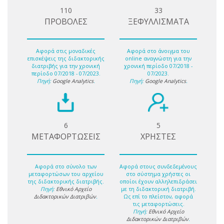
110
33
ΠΡΟΒΟΛΕΣ
ΞΕΦΥΛΛΙΣΜΑΤΑ
Αφορά στις μοναδικές
Αφορά στο άνοιγμα του
επισκέψεις της διδακτορικής
online αναγνώστη για την
διατριβής για την χρονική
χρονική περίοδο 07/2018 -
περίοδο 07/2018 - 07/2023.
07/2023.
Πηγή:
Google Analytics
.
Πηγή:
Google Analytics
.
6
5
ΜΕΤΑΦΟΡΤΩΣΕΙΣ
ΧΡΗΣΤΕΣ
Αφορά στο σύνολο των
Αφορά στους συνδεδεμένους
μεταφορτώσων του αρχείου
στο σύστημα χρήστες οι
της διδακτορικής διατριβής.
οποίοι έχουν αλληλεπιδράσει
Πηγή:
Εθνικό Αρχείο
με τη διδακτορική διατριβή.
Διδακτορικών Διατριβών
.
Ως επί το πλείστον, αφορά
τις μεταφορτώσεις.
Πηγή:
Εθνικό Αρχείο
Διδακτορικών Διατριβών
.