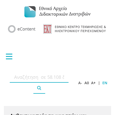
A-
A0
A+
|
EN