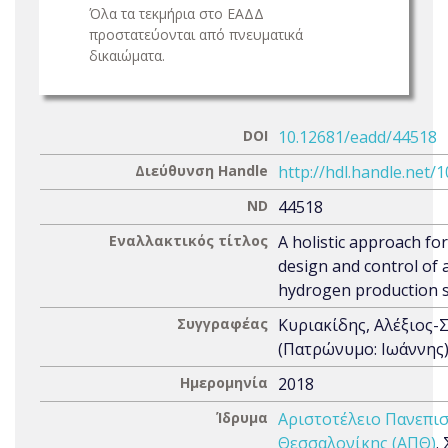
Όλα τα τεκμήρια στο ΕΑΔΔ
προστατεύονται από πνευματικά
δικαιώματα.
DOI
10.12681/eadd/44518
Διεύθυνση Handle
http://hdl.handle.net/
ND
44518
Εναλλακτικός τίτλος
A holistic approach fo
design and control of a
hydrogen production 
Συγγραφέας
Κυριακίδης, Αλέξιος
(Πατρώνυμο: Ιωάννης
Ημερομηνία
2018
Ίδρυμα
Αριστοτέλειο Πανεπι
Θεσσαλονίκης (ΑΠΘ)
.