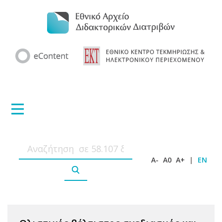
A-
A0
A+
|
EN