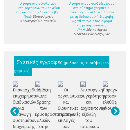
Αφορά στο σύνολο των
Αφορά στους συνδεδεμένους
μεταφορτώσων του αρχείου
στο σύστημα χρήστες οι
της διδακτορικής διατριβής.
οποίοι έχουν αλληλεπιδράσει
Πηγή:
Εθνικό Αρχείο
με τη διδακτορική διατριβή.
Διδακτορικών Διατριβών
.
Ως επί το πλείστον, αφορά
τις μεταφορτώσεις.
Πηγή:
Εθνικό Αρχείο
Διδακτορικών Διατριβών
.
Σχετικές εγγραφές
(με βάση τις επισκέψεις των
χρηστών)
Επανασχεδιασμός
Μελέτη
Οι
Λειτουργική
Παραγωγή
Συ
επιχειρηματικών
της
οργανωτικές
συγκρότηση
αρτοσκευασμ
Χρ
διαδικασιών
δράσης
και
και
ελεύθερων
(B
για
των
διοικητικές
αρχιτεκτονική
γλουτένης
Fi
εισαγωγή
κρυοπροστατευτικών
στρατηγικές
εξέλιξη
συστημάτων
υλικών
επιλογές
του
κα
διαχείρισης
στην
των
ιστορικού