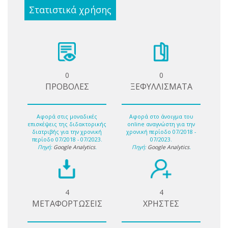
Στατιστικά χρήσης
0
0
ΠΡΟΒΟΛΕΣ
ΞΕΦΥΛΛΙΣΜΑΤΑ
Αφορά στις μοναδικές
Αφορά στο άνοιγμα του
επισκέψεις της διδακτορικής
online αναγνώστη για την
διατριβής για την χρονική
χρονική περίοδο 07/2018 -
περίοδο 07/2018 - 07/2023.
07/2023.
Πηγή:
Google Analytics
.
Πηγή:
Google Analytics
.
4
4
ΜΕΤΑΦΟΡΤΩΣΕΙΣ
ΧΡΗΣΤΕΣ