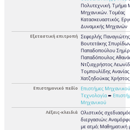
Πολυτεχνική. Τμήμα
Μηχανικών. Τομέας
Κατασκευαστικός. Ερ
Δυναμικής Μηχανών
Εξεταστική επιτροπή
Σεφερλής Παναγιώτης
Βουτετάκης Σπυρίδω
Παπαδοπούλου Σημίρ
Παπαδόπουλος Αθανά
Ντζιαχρήστος Λεωνίδ
Τομπουλίδης Ανανίας
Χατζηδούκας Χρήστος
Επιστημονικό πεδίο
Επιστήμες Μηχανικού
Τεχνολογία
➨
Επιστή
Μηχανικού
Λέξεις-κλειδιά
Ολιστικός σχεδιασμός
διεργασιών; Αναμόρφ
με ατμό; Μαθηματική 