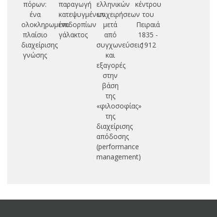
πόρων:
παραγωγή
ελληνικών
κέντρου
ψυ
ένα
κατεψυγμένων
επιχειρήσεων
του
ολοκληρωμένο
επιδορπίων
μετά
Πειραιά
ε
πλαίσιο
γάλακτος
από
1835 -
διαχείρισης
συγχωνεύσεις
1912
επ
γνώσης
και
απ
εξαγορές
στην
βάση
της
«φιλοσοφίας»
της
διαχείρισης
απόδοσης
(performance
management)