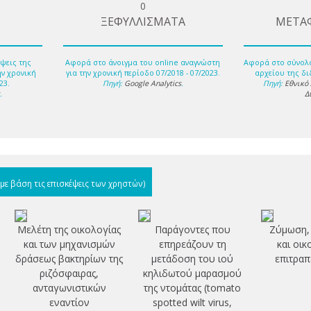
0
ΞΕΦΥΛΛΙΣΜΑΤΑ
ΜΕΤΑ
ψεις της
Αφορά στο άνοιγμα του online αναγνώστη
Αφορά στο σύνολ
ην χρονική
για την χρονική περίοδο 07/2018 - 07/2023.
αρχείου της δι
23.
Πηγή:
Google Analytics
.
Πηγή:
Εθνικό
s
.
Δ
(με βάση τις επισκέψεις των χρηστών)
Μελέτη της οικολογίας
Παράγοντες που
Ζύμωση,
ς
και των μηχανισμών
επηρεάζουν τη
και οικ
δράσεως βακτηρίων της
μετάδοση του ιού
επιτραπ
ριζόσφαιρας,
κηλιδωτού μαρασμού
ανταγωνιστικών
της ντομάτας (tomato
εναντίον
spotted wilt virus,