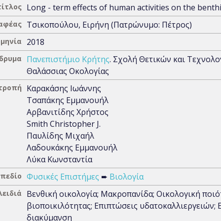
τίτλος
Long - term effects of human activities on the benthi
αφέας
Τσικοπούλου, Ειρήνη (Πατρώνυμο: Πέτρος)
μηνία
2018
Ίδρυμα
Πανεπιστήμιο Κρήτης
. Σχολή Θετικών και Τεχνολο
Θαλάσσιας Οκολογίας
ιτροπή
Καρακάσης Ιωάννης
Τσαπάκης Εμμανουήλ
Αρβανιτίδης Χρήστος
Smith Christopher J.
Παυλίδης Μιχαήλ
Λαδουκάκης Εμμανουήλ
Λύκα Κωνσταντία
 πεδίο
Φυσικές Επιστήμες
➨
Βιολογία
λειδιά
Βενθική οικολογία; Μακροπανίδα; Οικολογική ποιό
βιοποικιλότητας; Επιπτώσεις υδατοκαλλιεργειών; Ε
διακύμανση