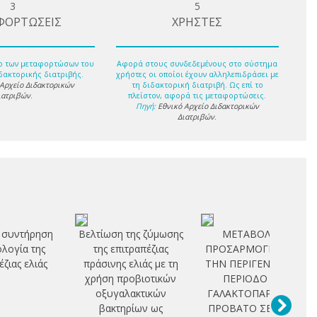
3
5
ΦΟΡΤΩΣΕΙΣ
ΧΡΗΣΤΕΣ
ο των μεταφορτώσων του
Αφορά στους συνδεδεμένους στο σύστημα
δακτορικής διατριβής.
χρήστες οι οποίοι έχουν αλληλεπιδράσει με
 Αρχείο Διδακτορικών
τη διδακτορική διατριβή. Ως επί το
ιατριβών
.
πλείστον, αφορά τις μεταφορτώσεις.
Πηγή:
Εθνικό Αρχείο Διδακτορικών
Διατριβών
.
 συντήρηση
Βελτίωση της ζύμωσης
ΜΕΤΑΒΟΛΙΚΕΣ
ολογία της
της επιτραπέζιας
ΠΡΟΣΑΡΜΟΓΕΣ ΚΑΤΑ
έζιας ελιάς
πράσινης ελιάς με τη
ΤΗΝ ΠΕΡΙΓΕΝΝΗΤΙΚΗ
χρήση προβιοτικών
ΠΕΡΙΟΔΟ ΣΤΟ
οξυγαλακτικών
ΓΑΛΑΚΤΟΠΑΡΑΓΩΓΟ
βακτηρίων ως
ΠΡΟΒΑΤΟ ΣΕ ΣΧΕΣΗ