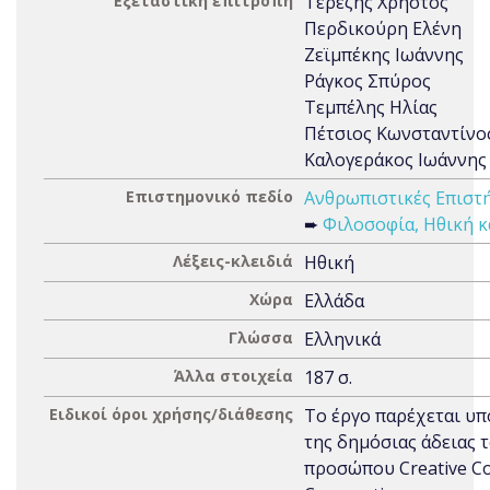
Εξεταστική επιτροπή
Τερέζης Χρήστος
Περδικούρη Ελένη
Ζεϊμπέκης Ιωάννης
Ράγκος Σπύρος
Τεμπέλης Ηλίας
Πέτσιος Κωνσταντίνο
Καλογεράκος Ιωάννης
Επιστημονικό πεδίο
Ανθρωπιστικές Επιστή
➨
Φιλοσοφία, Ηθική κ
Λέξεις-κλειδιά
Ηθική
Χώρα
Ελλάδα
Γλώσσα
Ελληνικά
Άλλα στοιχεία
187 σ.
Ειδικοί όροι χρήσης/διάθεσης
Το έργο παρέχεται υπ
της δημόσιας άδειας 
προσώπου Creative 