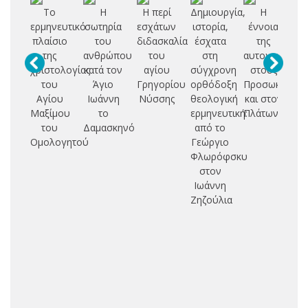
Το
Η
Η περί
Δημιουργία,
Η
ερμηνευτικό
σωτηρία
εσχάτων
ιστορία,
έννοια
έ
πλαίσιο
του
διδασκαλία
έσχατα
της
της
ανθρώπου
του
στη
αυτογνωσίας
δι
χριστολογίας
κατά τον
αγίου
σύγχρονη
στους
του
Άγιο
Γρηγορίου
ορθόδοξη
Προσωκρατικ
Π
Αγίου
Ιωάννη
Νύσσης
θεολογική
και στον
κ
Μαξίμου
το
ερμηνευτική:
Πλάτωνα
Αρ
του
Δαμασκηνό
από το
Ομολογητού
Γεώργιο
Φλωρόφσκυ
στον
Ιωάννη
Ζηζούλια