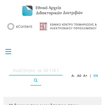
A-
A0
A+
|
EN