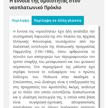
Η έννοια της ομοιότητας στον
νεοπλατωνικό Πρόκλο
Περίληψη
Περίληψη σε άλλη γλώσσα
Η έννοια της «ομοιότητας» έχει ήδη αναδείξει την
συστηματική παρουσία της στο πλαίσιο της Αρχαίας
Ελληνικής Φιλοσοφίας τουλάχιστον από την
διαλεκτική οντολογία της πλατωνικής πραγματείας
Παρμενίδης (139c-140b), όπου αρθρώνεται το
σύνολο των κατηγοριών των περιγραφουσών τον
τρόπο ύπαρξης του μεταφυσικού και του φυσικού
σύμπαντος. Στο περιεχόμενό της μάλιστα έχει
στρέψει έντονα το ενδιαφέρον του ο πρώτος
διάδοχος του Πλάτωνα στην Ακαδημία ο
Σπεύσιππος, ενώ ιδιαίτερη είναι η επεξεργασία της
στις πραγματείες του Αριστοτέλη. Ακόμη, ανάλογα
με το πεδίο στο οποίο εντοπίζεται, διαπιστώνεται
και η ιδιαίτερη λειτουργία της, η οποία κατά βάση
είναι συγκριτική-σχεσιακή, αποφασιστικής
παρέμβασης για τις όποιες διαδικασίες εκάστοτε