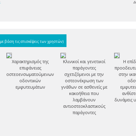
s
.
Δ
(με βάση τις επισκέψεις των χρηστών)
Χαρακτηρισμός της
Κλινικοί και γενετικοί
Η επίδ
επιφάνειας
παράγοντες
προοδευτι
οστεοενσωματούμενων
σχετιζόμενοι με την
στην ικα
οδοντικών
οστεονέκρωση των
οδο
εμφυτευμάτων
γνάθων σε ασθενείς με
εμφυτε
κακοήθεια που
ανθίστ
λαμβάνουν
δυνάμεις 
αντιοστεοκλαστικούς
παράγοντες