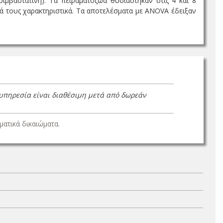
ιμβαστατίνη). Τα πειραματόζώα θυσιάστηκαν στις 4 και 8
κά τους χαρακτηριστικά. Τα αποτελέσματα με ΑΝΟVΑ έδειξαν
 υπηρεσία είναι διαθέσιμη μετά από δωρεάν
ατικά δικαιώματα.