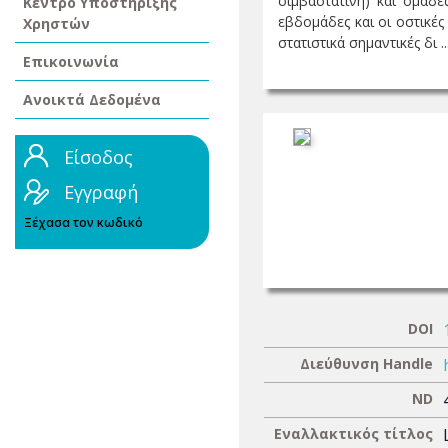
σιμβαστατίνη) και ομάδε
Κέντρο Υποστήριξης
εβδομάδες και οι οστικέ
Χρηστών
στατιστικά σημαντικές δι ..
Επικοινωνία
Ανοικτά Δεδομένα
Είσοδος
Εγγραφή
Ξέχασα τον κωδικό
DOI
Διεύθυνση Handle
ND
Εναλλακτικός τίτλος