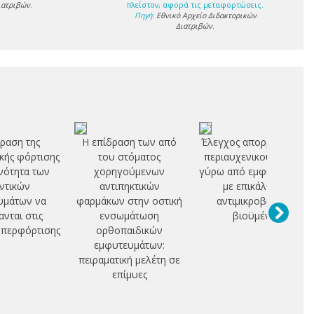
ιατριβών
.
πλείστον, αφορά τις μεταφορτώσεις.
Πηγή:
Εθνικό Αρχείο Διδακτορικών
Διατριβών
.
ραση της
Η επίδραση των από
Έλεγχος απορρόφησης
κής φόρτισης
του στόματος
περιαυχενικού οστού
νότητα των
χορηγούμενων
γύρω από εμφυτεύματα
ντικών
αντιπηκτικών
με επικάλυψη
υμάτων να
φαρμάκων στην οστική
αντιμικροβιακού
ανται στις
ενσωμάτωση
βιοϋμένα
υπερφόρτισης
ορθοπαιδικών
εμφυτευμάτων:
πειραματική μελέτη σε
επίμυες