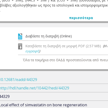
ς (BOS + SIM), (HACS + SIM ) και (COS + SIM) (συνδυασμός με σ
ς βλάβες αξιολογήθηκαν ως προς τα ιστολογικά και ιστομορφομετρι
.
περισσότερα
Διαβάστε τη διατριβή (Online)
Κατεβάστε τη διατριβή σε μορφή PDF (2.57 MB)
(Η
εγγραφή
)
Όλα τα τεκμήρια στο ΕΑΔΔ προστατεύονται από πνευμ
10.12681/eadd/44329
http://hdl.handle.net/10442/hedi/44329
44329
Local effect of simvastatin on bone regeneration