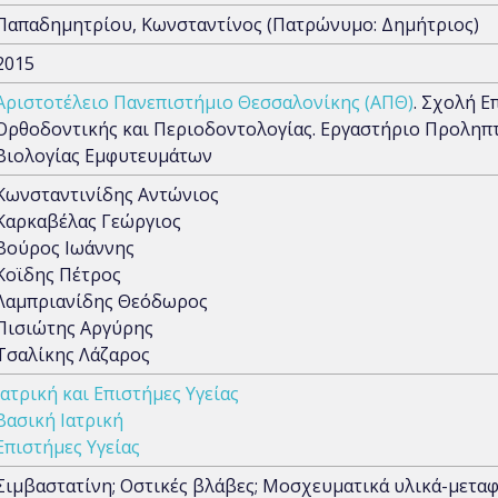
Παπαδημητρίου, Κωνσταντίνος (Πατρώνυμο: Δημήτριος)
2015
Αριστοτέλειο Πανεπιστήμιο Θεσσαλονίκης (ΑΠΘ)
. Σχολή Ε
Ορθοδοντικής και Περιοδοντολογίας. Εργαστήριο Προληπτ
Βιολογίας Εμφυτευμάτων
Κωνσταντινίδης Αντώνιος
Καρκαβέλας Γεώργιος
Βούρος Ιωάννης
Κοϊδης Πέτρος
Λαμπριανίδης Θεόδωρος
Πισιώτης Αργύρης
Τσαλίκης Λάζαρος
Ιατρική και Επιστήμες Υγείας
Βασική Ιατρική
Επιστήμες Υγείας
Σιμβαστατίνη; Οστικές βλάβες; Μοσχευματικά υλικά-μετα