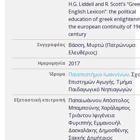
H.G. Liddell and R. Scott’s “Gre
English Lexicon”: the political
education of greek enlighten
the european continuity of 19
century
Συγγραφέας
Βάσση, Μυρτώ (Πατρώνυμο:
Ελευθέριος)
Ημερομηνία
2017
Ίδρυμα
Πανεπιστήμιο Ιωαννίνων
. Σχ
Επιστημών Αγωγής. Τμήμα
Παιδαγωγικό Νηπιαγωγών
Εξεταστική επιτροπή
Παπαϊωάννου Απόστολος
Μπαμπούνης Χαράλαμπος
Τριάντου Ιφιγένεια
Φυριππής Εμμανουήλ
Δασκαλάκης Δημοσθένης
Σακκής Δημήτριος