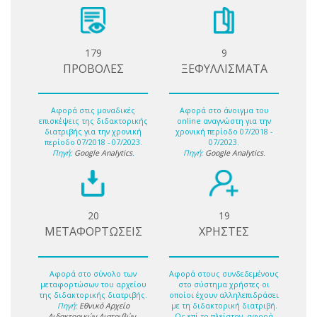
179
9
ΠΡΟΒΟΛΕΣ
ΞΕΦΥΛΛΙΣΜΑΤΑ
Αφορά στις μοναδικές
Αφορά στο άνοιγμα του
επισκέψεις της διδακτορικής
online αναγνώστη για την
διατριβής για την χρονική
χρονική περίοδο 07/2018 -
περίοδο 07/2018 - 07/2023.
07/2023.
Πηγή:
Google Analytics
.
Πηγή:
Google Analytics
.
20
19
ΜΕΤΑΦΟΡΤΩΣΕΙΣ
ΧΡΗΣΤΕΣ
Αφορά στο σύνολο των
Αφορά στους συνδεδεμένους
μεταφορτώσων του αρχείου
στο σύστημα χρήστες οι
της διδακτορικής διατριβής.
οποίοι έχουν αλληλεπιδράσει
Πηγή:
Εθνικό Αρχείο
με τη διδακτορική διατριβή.
Διδακτορικών Διατριβών
.
Ως επί το πλείστον, αφορά