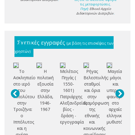
τις μεταφορτώσεις.
Πηγή:
Εθνικό Αρχείο
Διδακτορικών Διατριβών
.
Σχετικές εγγραφές
(με βάση τις επισκέψεις των
χρηστών)
Το
Η
Μελέτιος
Ρήγας
Μαγεία,
Σ
Ασκληπιείο
πολιτική
Πηγάς (
Βελεστινλής:
μάγοι
στο ιερό
εξουσία
1550-
σταθμοί
και
πο
του
στην
1601)
και όρια
υπερφυσικά
ε
Ιππολύτου
Ελλάδα,
Πατριάρχης
στην
φαινόμενα
στην
1946-
Αλεξανδρείας:
διαμόρφωση
στο
με
Τροιζήνα:
1967
βίος -
της
αρχαίο
Ε
ο
δράση -
εθνικής
ελληνικό
(
Ιππόλυτος
εργογραφία
και
μυθιστόρημα
και η
κοινωνικής
σχέση
στνείδησης