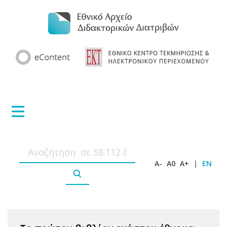
A-
A0
A+
|
EN