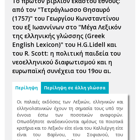
Το πρώτον βιβλίον εκάστου έθνους:
από τον "Τετράγλωσσο Θησαυρό
(1757)" του Γεωργίου Κωνσταντίνου
του εξ Ιωαννίνων στο "Μέγα Λεξικόν
της ελληνικής γλώσσης (Greek
English Lexicon)" του H.G.Lidell και
του R. Scott: η πολιτική παιδεία του
νεοελληνικού διαφωτισμού και η
ευρωπαϊκή συνέχεια του 19ου αι.
Περίληψη
Περίληψη σε άλλη γλώσσα
Οι παλαιές εκδόσεις των Λεξικών, ελληνικών και
ελληνολατινικών έχουν τη σημασία τους υπό την
έννοια έστω των ποσοτικών αναφορών.
Οπωσδήποτε αναδεικνύονται αμέσως τα ποιοτικά
κριτήρια και το Λεξικόν είτε είναι του Καλλιέργη είτε
είναι του Βαρίνου, του Σοφιανού, του