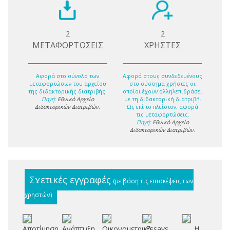
2
2
ΜΕΤΑΦΟΡΤΩΣΕΙΣ
ΧΡΗΣΤΕΣ
Αφορά στο σύνολο των
Αφορά στους συνδεδεμένους
μεταφορτώσων του αρχείου
στο σύστημα χρήστες οι
της διδακτορικής διατριβής.
οποίοι έχουν αλληλεπιδράσει
Πηγή:
Εθνικό Αρχείο
με τη διδακτορική διατριβή.
Διδακτορικών Διατριβών
.
Ως επί το πλείστον, αφορά
τις μεταφορτώσεις.
Πηγή:
Εθνικό Αρχείο
Διδακτορικών Διατριβών
.
Σχετικές εγγραφές
(με βάση τις επισκέψεις των
χρηστών)
Αποτίμηση
Ανάπτυξη
Οικονομετρική
Essays
Η
Δι