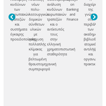
κινδύνων
νέων
ανάλυση
on
διαχείριση
κ
των
πολυ-
κινδύνων
Banking
της
ευρωπαϊκών
λειτουργικών
ευρωπαϊκών
and
γνώσης
δ
τραπεζών
δομικών
τραπεζών
Finance
στο
δι
και
σύνθετων
και ο
περιβάλλον
π
συστήματα
υλικών
αντίκτυπός
των
έγκαιρης
με
τους
ακαδημαϊκών
υ
προειδοποίησης
ενίσχυση
στην
βιβλιοθηκών:
κα
πολλαπλής
ελληνική
ατομικές
κλίμακας
χρηματοπιστωτική
αντιλήψεις
δι
για
σταθερότητα
και
βε
βελτιωμένη
οργανωσιακές
θραυστομηχανική
πρακτικές
πε
συμπεριφορά
δ
υ
επ
π