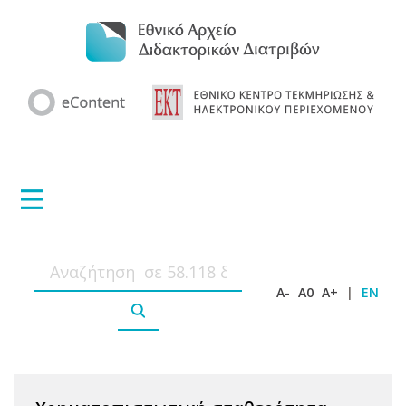
A-
A0
A+
|
EN