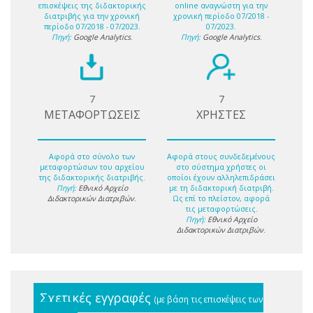
επισκέψεις της διδακτορικής
online αναγνώστη για την
διατριβής για την χρονική
χρονική περίοδο 07/2018 -
περίοδο 07/2018 - 07/2023.
07/2023.
Πηγή:
Google Analytics
.
Πηγή:
Google Analytics
.
7
7
ΜΕΤΑΦΟΡΤΩΣΕΙΣ
ΧΡΗΣΤΕΣ
Αφορά στο σύνολο των
Αφορά στους συνδεδεμένους
μεταφορτώσων του αρχείου
στο σύστημα χρήστες οι
της διδακτορικής διατριβής.
οποίοι έχουν αλληλεπιδράσει
Πηγή:
Εθνικό Αρχείο
με τη διδακτορική διατριβή.
Διδακτορικών Διατριβών
.
Ως επί το πλείστον, αφορά
τις μεταφορτώσεις.
Πηγή:
Εθνικό Αρχείο
Διδακτορικών Διατριβών
.
Σχετικές εγγραφές
(με βάση τις επισκέψεις των