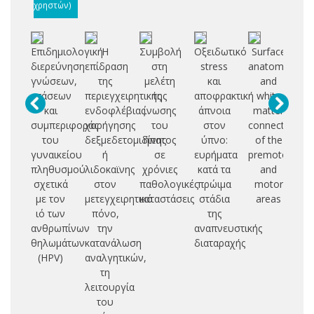
χρηστών)
Επιδημιολογική
Η
Συμβολή
Οξειδωτικό
Surface
διερεύνηση
επίδραση
στη
stress
anatomy
γνώσεων,
της
μελέτη
και
and
πο
στάσεων
περιεγχειρητικής
της
αποφρακτική
white
και
ενδοφλέβιας
ίνωσης
άπνοια
matter
συμπεριφοράς
χορήγησης
του
στον
connectivity
του
δεξμεδετομιδίνης
ήπατος
ύπνο:
of the
γυναικείου
ή
σε
ευρήματα
premotor
πληθυσμού
λιδοκαϊνης
χρόνιες
κατά τα
and
σχετικά
στον
παθολογικές
πρώιμα
motor
με τον
μετεγχειρητικό
καταστάσεις
στάδια
areas
ιό των
πόνο,
της
ανθρωπίνων
την
αναπνευστικής
θηλωμάτων
κατανάλωση
διαταραχής
(HPV)
αναλγητικών,
τη
λειτουργία
του