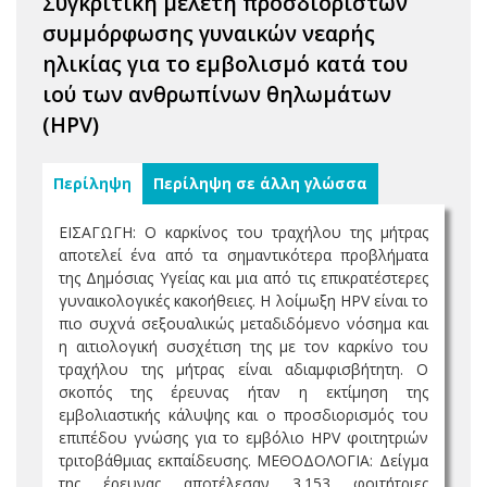
Συγκριτική μελέτη προσδιοριστών
συμμόρφωσης γυναικών νεαρής
ηλικίας για το εμβολισμό κατά του
ιού των ανθρωπίνων θηλωμάτων
(HPV)
Περίληψη
Περίληψη σε άλλη γλώσσα
ΕΙΣΑΓΩΓΗ: Ο καρκίνος του τραχήλου της μήτρας
αποτελεί ένα από τα σημαντικότερα προβλήματα
της Δημόσιας Υγείας και μια από τις επικρατέστερες
γυναικολογικές κακοήθειες. Η λοίμωξη ΗPV είναι το
πιο συχνά σεξουαλικώς μεταδιδόμενο νόσημα και
η αιτιολογική συσχέτιση της με τον καρκίνο του
τραχήλου της μήτρας είναι αδιαμφισβήτητη. Ο
σκοπός της έρευνας ήταν η εκτίμηση της
εμβολιαστικής κάλυψης και ο προσδιορισμός του
επιπέδου γνώσης για το εμβόλιο HPV φοιτητριών
τριτοβάθμιας εκπαίδευσης. ΜΕΘΟΔΟΛΟΓΙΑ: Δείγμα
της έρευνας αποτέλεσαν 3.153 φοιτήτριες