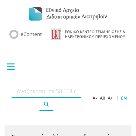
A-
A0
A+
|
EN