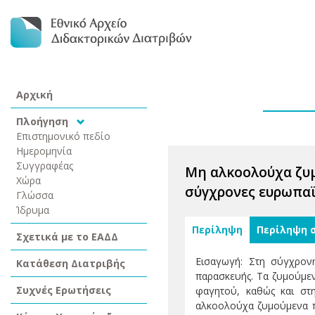
Αρχική
Πλοήγηση
Επιστημονικό πεδίο
Ημερομηνία
Συγγραφέας
Μη αλκοολούχα ζυμ
Χώρα
σύγχρονες ευρωπαϊ
Γλώσσα
Ίδρυμα
Περίληψη
Περίληψη 
Σχετικά με το ΕΑΔΔ
Εισαγωγή: Στη σύγχρονη
Κατάθεση Διατριβής
παρασκευής. Τα ζυμούμεν
Συχνές Ερωτήσεις
φαγητού, καθώς και στη
αλκοολούχα ζυμούμενα π