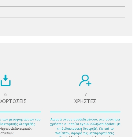
6
7
ΦΟΡΤΩΣΕΙΣ
ΧΡΗΣΤΕΣ
ο των μεταφορτώσων του
Αφορά στους συνδεδεμένους στο σύστημα
δακτορικής διατριβής.
χρήστες οι οποίοι έχουν αλληλεπιδράσει με
 Αρχείο Διδακτορικών
τη διδακτορική διατριβή. Ως επί το
ιατριβών
.
πλείστον, αφορά τις μεταφορτώσεις.