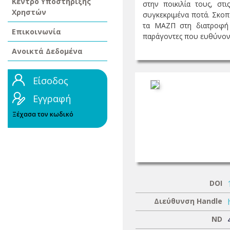
Κέντρο Υποστήριξης
στην ποικιλία τους, στ
Χρηστών
συγκεκριμένα ποτά. Σκοπ
τα ΜΑΖΠ στη διατροφή 
Επικοινωνία
παράγοντες που ευθύνονται
Ανοικτά Δεδομένα
Είσοδος
Εγγραφή
Ξέχασα τον κωδικό
DOI
Διεύθυνση Handle
ND