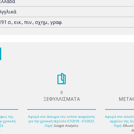
Ελλάδα
Αγγλικά
191 σ., εικ., πιν., σχημ., γραφ.
0
ΞΕΦΥΛΛΙΣΜΑΤΑ
ΜΕΤΑ
ψεις της
Αφορά στο άνοιγμα του online αναγνώστη
Αφορά στο σύνολ
ην χρονική
για την χρονική περίοδο 07/2018 - 07/2023.
αρχείου της δι
23.
Πηγή:
Google Analytics
.
Πηγή:
Εθνικό
s
.
Δ