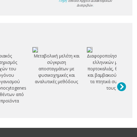
Πηγή:
Εθνικό Αρχείο Διδακτορικών
Διατριβών
.
ιακός
Μεταβολική μελέτη και
Διαφοροποίηση αμιγών
τηρισμός
σύγκριση
ελληνικών μελιών
χών του
αποσταγμάτων με
πορτοκαλιάς, θυμαριού
ογόνου
φυσικοχημικές και
και βαμβακιού με βάση
ργανισμού
αναλυτικές μεθόδους
τα πτητικά συστατικά
onocytogenes
τους
θέντων από
 προϊόντα