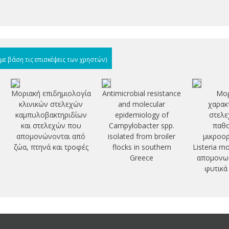
(με βάση τις επισκέψεις των χρηστών)
Μοριακή επιδημιολογία
Antimicrobial resistance
Μορ
κλινικών στελεχών
and molecular
χαρακ
καμπυλοβακτηριδίων
epidemiology of
στελε
και στελεχών που
Campylobacter spp.
παθ
απομονώνονται από
isolated from broiler
μικροο
ζώα, πτηνά και τροφές
flocks in southern
Listeria m
Greece
απομονω
φυτικά