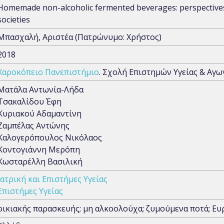
Homemade non-alcoholic fermented beverages: perspective
societies
Μπασχαλή, Αριστέα (Πατρώνυμο: Χρήστος)
2018
Χαροκόπειο Πανεπιστήμιο
. Σχολή Επιστημών Υγείας & Αγω
Ματάλα Αντωνία-Λήδα
Τσακαλίδου Έφη
Κυριακού Αδαμαντίνη
Ζαμπέλας Αντώνης
Καλογερόπουλος Νικόλαος
Κοντογιάννη Μερόπη
Κωσταρέλλη Βασιλική
Ιατρική και Επιστήμες Υγείας
Επιστήμες Υγείας
οικιακής παρασκευής; μη αλκοολούχα; ζυμούμενα ποτά; Ευ