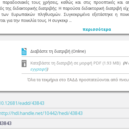
ις παραδοσιακές τους χρήσεις, καθώς και στις προοπτικές κ
ός της διδακτορικής διατριβής: Η παρούσα διδακτορική διατριβή ε
των Ευρωπαϊκών πληθυσμών. Συγκεκριμένα εξετάστηκε η ποικι
 για την ποικιλία τους. Η συγκεκρ ...
περισσότερα
Διαβάστε τη διατριβή (Online)
Κατεβάστε τη διατριβή σε μορφή PDF (1.93 MB)
(Η
εγγραφή
)
Όλα τα τεκμήρια στο ΕΑΔΔ προστατεύονται από πνευμ
10.12681/eadd/43843
http://hdl.handle.net/10442/hedi/43843
43843