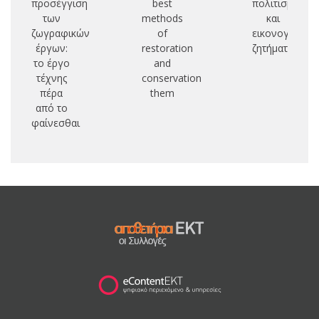
προσέγγιση
best
πολιτισμικά
i
των
methods
και
a
ζωγραφικών
of
εικονογραφικ
pr
έργων:
restoration
ζητήματα
το έργο
and
co
τέχνης
conservation
πέρα
them
από το
φαίνεσθαι