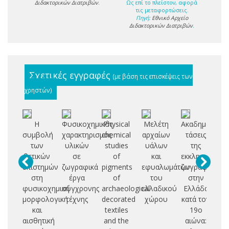
Διδακτορικών Διατριβών
.
Ως επί το πλείστον, αφορά
τις μεταφορτώσεις.
Πηγή:
Εθνικό Αρχείο
Διδακτορικών Διατριβών
.
Σχετικές εγγραφές
(με βάση τις επισκέψεις των
χρηστών)
Η
Φυσικοχημικός
Physical
Μελέτη
Ακαδημαϊκές
St
συμβολή
χαρακτηρισμός
chemical
αρχαίων
τάσεις
των
υλικών
studies
υάλων
της
ch
θετικών
σε
of
και
εκκλησιαστική
c
επιστημών
ζωγραφικά
pigments
εφυαλωμάτων
ζωγραφικής
στη
έργα
of
του
στην
a
φυσικοχημική
σύγχρονης
archaeological
ελλαδικού
Ελλάδα
pi
μορφολογική
τέχνης
decorated
χώρου
κατά τον
i
και
textiles
19ο
αισθητική
and the
αιώνα:
pa