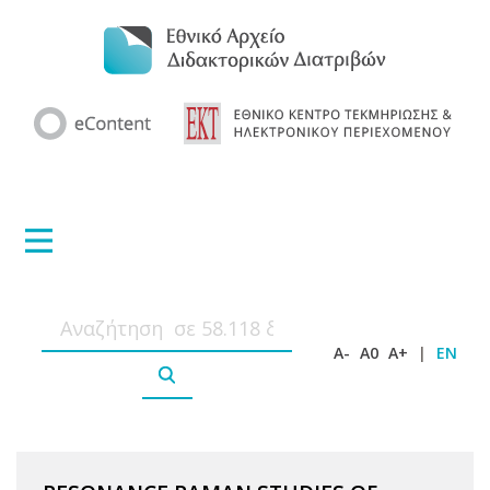
A-
A0
A+
|
EN