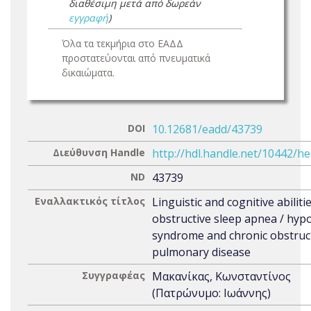
διαθέσιμη μετά από δωρεάν
εγγραφή
)
Όλα τα τεκμήρια στο ΕΑΔΔ
προστατεύονται από πνευματικά
δικαιώματα.
DOI
10.12681/eadd/43739
Διεύθυνση Handle
http://hdl.handle.net/10442/h
ND
43739
Εναλλακτικός τίτλος
Linguistic and cognitive abilitie
obstructive sleep apnea / hy
syndrome and chronic obstruc
pulmonary disease
Συγγραφέας
Μακανίκας, Κωνσταντίνος
(Πατρώνυμο: Ιωάννης)