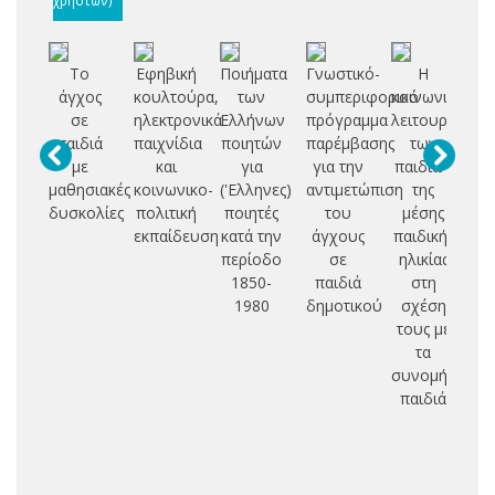
Το
Εφηβική
Ποιήματα
Γνωστικό-
Η
άγχος
κουλτούρα,
των
συμπεριφορικό
κοινωνική
σε
ηλεκτρονικά
Ελλήνων
πρόγραμμα
λειτουργικότη
μα
παιδιά
παιχνίδια
ποιητών
παρέμβασης
των
με
και
για
για την
παιδιών
μαθησιακές
κοινωνικο-
('Ελληνες)
αντιμετώπιση
της
σ
δυσκολίες
πολιτική
ποιητές
του
μέσης
εκπαίδευση
κατά την
άγχους
παιδικής
μ
περίοδο
σε
ηλικίας
κ
1850-
παιδιά
στη
εκ
1980
δημοτικού
σχέση
τους με
σ
τα
το
συνομήλικα
μα
παιδιά
εκ
Δη
σ