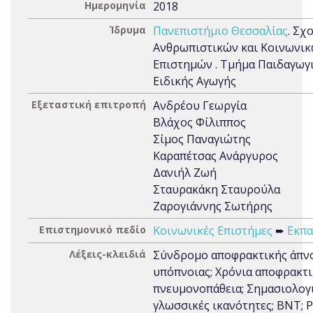
Ημερομηνία
2018
Ίδρυμα
Πανεπιστήμιο Θεσσαλίας
. Σχ
Ανθρωπιστικών και Κοινωνι
Επιστημών . Τμήμα Παιδαγωγ
Ειδικής Αγωγής
Εξεταστική επιτροπή
Ανδρέου Γεωργία
Βλάχος Φίλιππος
Σίμος Παναγιώτης
Καραπέτσας Ανάργυρος
Δανιήλ Ζωή
Σταυρακάκη Σταυρούλα
Ζαρογιάννης Σωτήρης
Επιστημονικό πεδίο
Κοινωνικές Επιστήμες
➨
Εκπα
Λέξεις-κλειδιά
Σύνδρομο αποφρακτικής άπνο
υπόπνοιας; Χρόνια αποφρακτ
πνευμονοπάθεια; Σημασιολογ
γλωσσικές ικανότητες; ΒΝΤ; 