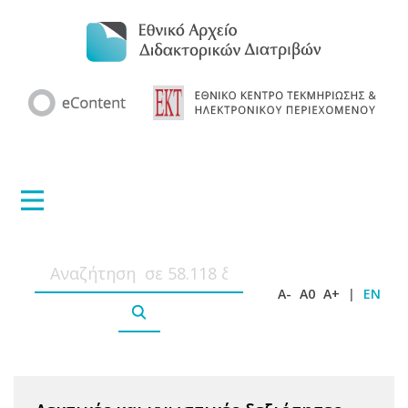
A-
A0
A+
|
EN