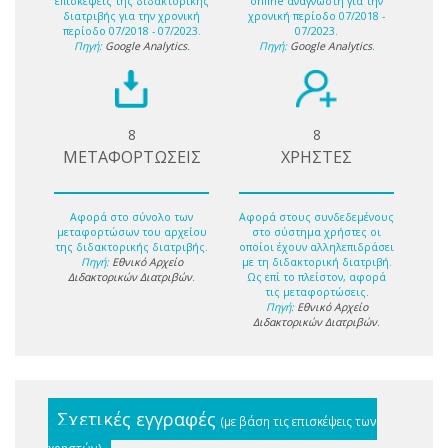
επισκέψεις της διδακτορικής
online αναγνώστη για την
διατριβής για την χρονική
χρονική περίοδο 07/2018 -
περίοδο 07/2018 - 07/2023.
07/2023.
Πηγή:
Google Analytics
.
Πηγή:
Google Analytics
.
8
8
ΜΕΤΑΦΟΡΤΩΣΕΙΣ
ΧΡΗΣΤΕΣ
Αφορά στο σύνολο των
Αφορά στους συνδεδεμένους
μεταφορτώσων του αρχείου
στο σύστημα χρήστες οι
της διδακτορικής διατριβής.
οποίοι έχουν αλληλεπιδράσει
Πηγή:
Εθνικό Αρχείο
με τη διδακτορική διατριβή.
Διδακτορικών Διατριβών
.
Ως επί το πλείστον, αφορά
τις μεταφορτώσεις.
Πηγή:
Εθνικό Αρχείο
Διδακτορικών Διατριβών
.
Σχετικές εγγραφές
(με βάση τις επισκέψεις των
χρηστών)