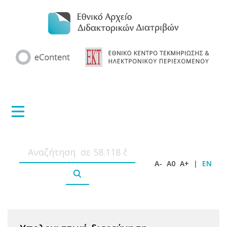
A-
A0
A+
|
EN