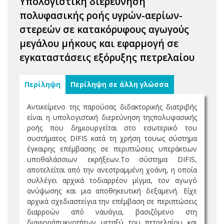
Υπολογιστική διερεύνηση
πολυφασικής ροής υγρών-αερίων-
στερεών σε κατακόρυφους αγωγούς
μεγάλου μήκους και εφαρμογή σε
εγκαταστάσεις εξόρυξης πετρελαίου
Περίληψη
Περίληψη σε άλλη γλώσσα
Αντικείμενο της παρούσας διδακτορικής διατριβής
είναι η υπολογιστική διερεύνηση τηςπολυφασικής
ροής που δημιουργείται στο εσωτερικό του
συστήματος DIFIS κατά τη χρήση τουως σύστημα
έγκαιρης επέμβασης σε περιπτώσεις υπεράκτιων
υποθαλάσσιων εκρήξεων.Το σύστημα DIFIS,
αποτελείται από την ανεστραμμένη χοάνη, η οποία
συλλέγει αρχικά τοδιαρρέον μίγμα, τον αγωγό
ανύψωσης και μια αποθηκευτική δεξαμενή. Είχε
αρχικά σχεδιαστείγια την επέμβαση σε περιπτώσεις
διαρροών από ναυάγια, βασιζόμενο στη
διαφοράπυκνοτήτων μεταξύ του πετρελαίου και