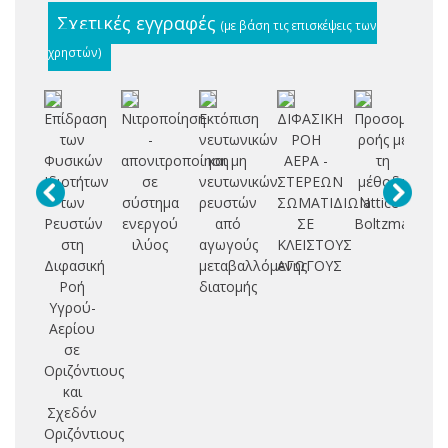
Σχετικές εγγραφές
(με βάση τις επισκέψεις των
χρηστών)
Επίδραση
Νιτροποίηση
Εκτόπιση
ΔΙΦΑΣΙΚΗ
Προσομοίωσ
Δι
των
-
νευτωνικών
ΡΟΗ
ροής με
κα
Φυσικών
απονιτροποίηση
και μη
ΑΕΡΑ -
τη
Ιδιοτήτων
σε
νευτωνικών
ΣΤΕΡΕΩΝ
μέθοδο
των
σύστημα
ρευστών
ΣΩΜΑΤΙΔΙΩΝ
lattice–
Ρευστών
ενεργού
από
ΣΕ
Boltzmann
ηλ
στη
ιλύος
αγωγούς
ΚΛΕΙΣΤΟΥΣ
δ
Διφασική
μεταβαλλόμενης
ΑΓΩΓΟΥΣ
στ
Ροή
διατομής
κ
Υγρού-
Αερίου
σε
Οριζόντιους
και
Σχεδόν
Οριζόντιους