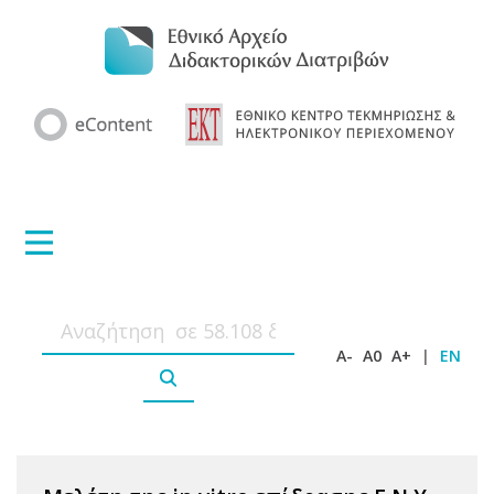
A-
A0
A+
|
EN