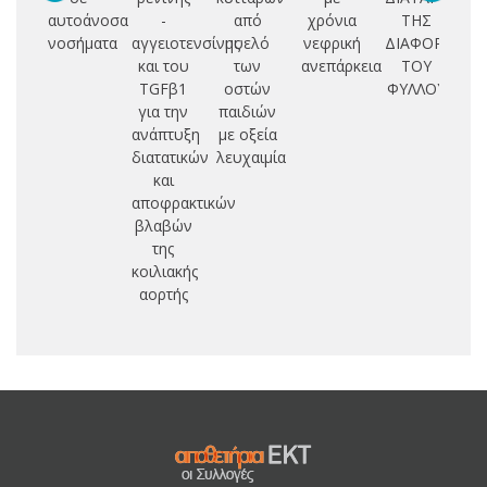
αυτοάνοσα
-
από
χρόνια
ΤΗΣ
νοσήματα
αγγειοτενσίνης
μυελό
νεφρική
ΔΙΑΦΟΡΟΠΟΙ
π
και του
των
ανεπάρκεια
ΤΟΥ
TGFβ1
οστών
ΦΥΛΛΟΥ
κυ
για την
παιδιών
ανάπτυξη
με οξεία
διατατικών
λευχαιμία
και
αποφρακτικών
βλαβών
της
κοιλιακής
αορτής