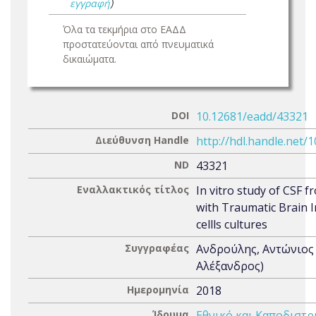
εγγραφή
)
Όλα τα τεκμήρια στο ΕΑΔΔ
προστατεύονται από πνευματικά
δικαιώματα.
DOI
10.12681/eadd/43321
Διεύθυνση Handle
http://hdl.handle.net/
ND
43321
Εναλλακτικός τίτλος
In vitro study of CSF f
with Traumatic Brain I
cellls cultures
Συγγραφέας
Ανδρούλης, Αντώνιος
Αλέξανδρος)
Ημερομηνία
2018
Ίδρυμα
Εθνικό και Καποδιστρ