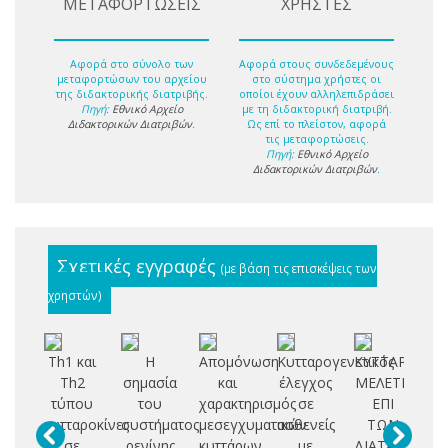
ΜΕΤΑΦΟΡΤΩΣΕΙΣ
ΧΡΗΣΤΕΣ
Αφορά στο σύνολο των
Αφορά στους συνδεδεμένους
μεταφορτώσων του αρχείου
στο σύστημα χρήστες οι
της διδακτορικής διατριβής.
οποίοι έχουν αλληλεπιδράσει
Πηγή:
Εθνικό Αρχείο
με τη διδακτορική διατριβή.
Διδακτορικών Διατριβών
.
Ως επί το πλείστον, αφορά
τις μεταφορτώσεις.
Πηγή:
Εθνικό Αρχείο
Διδακτορικών Διατριβών
.
Σχετικές εγγραφές
(με βάση τις επισκέψεις των
χρηστών)
Th1 και
Η
Απομόνωση
Κυτταρογενετικός
ΚΥΤΤΑΡΟΓΕΝ
Th2
σημασία
και
έλεγχος
ΜΕΛΕΤΗ
υπ
τύπου
του
χαρακτηρισμός
σε
ΕΠΙ
ο
κυτταροκίνες
συστήματος
μεσεγχυματικών
ασθενείς
ΤΩΝ
σε
ρενίνης
κυττάρων
με
ΔΙΑΤΑΡΑΧΩΝ
ρυ