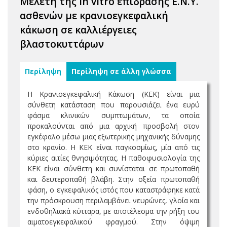
Μελέτη της in vitro επίδρασης E.N.Y.
ασθενών με κρανιοεγκεφαλική
κάκωση σε καλλιέργειες
βλαστοκυττάρων
Περίληψη
Περίληψη σε άλλη γλώσσα
Η Κρανιοεγκεφαλική Κάκωση (ΚΕΚ) είναι μια
σύνθετη κατάσταση που παρουσιάζει ένα ευρύ
φάσμα κλινικών συμπτωμάτων, τα οποία
προκαλούνται από μια αρχική προσβολή στον
εγκέφαλο μέσω μιας εξωτερικής μηχανικής δύναμης
στο κρανίο. Η ΚΕΚ είναι παγκοσμίως, μία από τις
κύριες αιτίες θνησιμότητας. Η παθοφυσιολογία της
ΚΕΚ είναι σύνθετη και συνίσταται σε πρωτοπαθή
και δευτεροπαθή βλάβη. Στην οξεία πρωτοπαθή
φάση, ο εγκεφαλικός ιστός που καταστράφηκε κατά
την πρόσκρουση περιλαμβάνει νευρώνες, γλοία και
ενδοθηλιακά κύτταρα, με αποτέλεσμα την ρήξη του
αιματοεγκεφαλικού φραγμού. Στην όψιμη