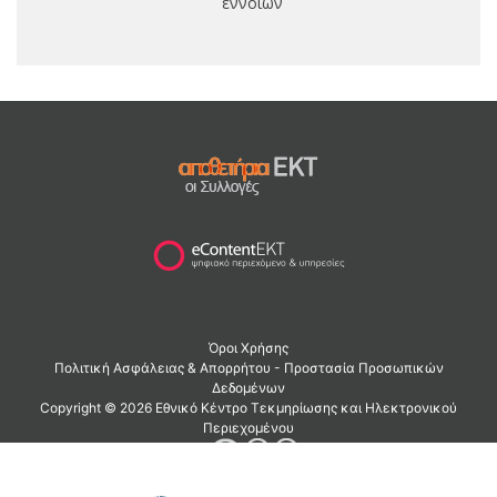
εννοιών