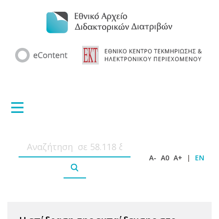
A-
A0
A+
|
EN