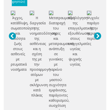
χρηστών)
Άγχος,
Η
Μετατραυματική
Αξιολόγηση
Ψυχολογικοί
Δι
κατάθλιψη,
διεργασία
διαταραχή
της
παράγοντες
σωματοποίηση
της
του
επαγγελματικής
στην
επ
και
νοηματοδότησης
στρες
εξουθένωσης
περιεγχειρητι
ποιότητα
της
και
στους
περίοδο.
ά
ζωής
ασθένειας
μετατραυματική
επαγγελματίες
κ
στους
και η
ανάπτυξη
υγείας
κα
ασθενείς
σχέση
σε
και
με
της με
γυναίκες
ψυχικής
α
ρευματικά
την
με
υγείας
ν
νοσήματα
προσαρμογή
καρκίνο
α
ατόμων
του
με
μαστού:
στ
σκλήρυνση
συχνότητα
κατά
εμφάνισης,
πλάκας
παράγοντες
καθορισμού,
συσχέτιση