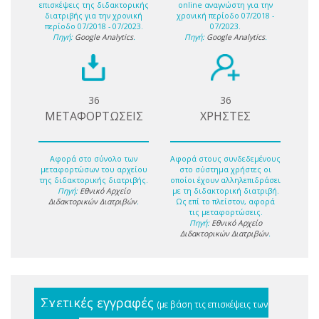
επισκέψεις της διδακτορικής
online αναγνώστη για την
διατριβής για την χρονική
χρονική περίοδο 07/2018 -
περίοδο 07/2018 - 07/2023.
07/2023.
Πηγή:
Google Analytics
.
Πηγή:
Google Analytics
.
36
36
ΜΕΤΑΦΟΡΤΩΣΕΙΣ
ΧΡΗΣΤΕΣ
Αφορά στο σύνολο των
Αφορά στους συνδεδεμένους
μεταφορτώσων του αρχείου
στο σύστημα χρήστες οι
της διδακτορικής διατριβής.
οποίοι έχουν αλληλεπιδράσει
Πηγή:
Εθνικό Αρχείο
με τη διδακτορική διατριβή.
Διδακτορικών Διατριβών
.
Ως επί το πλείστον, αφορά
τις μεταφορτώσεις.
Πηγή:
Εθνικό Αρχείο
Διδακτορικών Διατριβών
.
Σχετικές εγγραφές
(με βάση τις επισκέψεις των