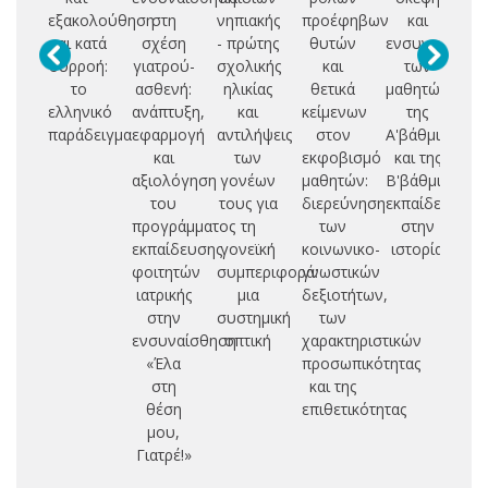
εξακολούθηση
στη
νηπιακής
προέφηβων
και
και κατά
σχέση
- πρώτης
θυτών
ενσυναίσθησ
ισ
συρροή:
γιατρού-
σχολικής
και
των
το
ασθενή:
ηλικίας
θετικά
μαθητών
ελληνικό
ανάπτυξη,
και
κείμενων
της
παράδειγμα
εφαρμογή
αντιλήψεις
στον
Α'βάθμιας
δ
και
των
εκφοβισμό
και της
ισ
αξιολόγηση
γονέων
μαθητών:
Β'βάθμιας
συ
του
τους για
διερεύνηση
εκπαίδευσης
προγράμματος
τη
των
στην
δε
εκπαίδευσης
γονεϊκή
κοινωνικο-
ιστορία
εκ
φοιτητών
συμπεριφορά:
γνωστικών
μ
ιατρικής
μια
δεξιοτήτων,
πρ
στην
συστημική
των
ενσυναίσθηση
οπτική
χαρακτηριστικών
«Έλα
προσωπικότητας
στη
και της
θέση
επιθετικότητας
μου,
Γιατρέ!»