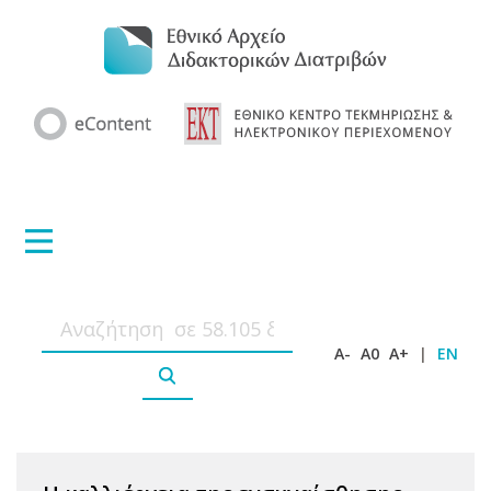
A-
A0
A+
|
EN