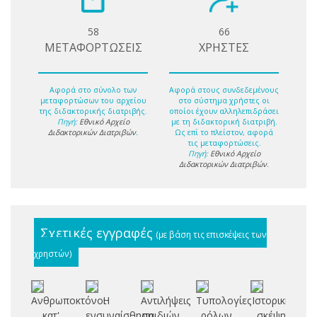
58
66
ΜΕΤΑΦΟΡΤΩΣΕΙΣ
ΧΡΗΣΤΕΣ
Αφορά στο σύνολο των
Αφορά στους συνδεδεμένους
μεταφορτώσων του αρχείου
στο σύστημα χρήστες οι
της διδακτορικής διατριβής.
οποίοι έχουν αλληλεπιδράσει
Πηγή:
Εθνικό Αρχείο
με τη διδακτορική διατριβή.
Διδακτορικών Διατριβών
.
Ως επί το πλείστον, αφορά
τις μεταφορτώσεις.
Πηγή:
Εθνικό Αρχείο
Διδακτορικών Διατριβών
.
Σχετικές εγγραφές
(με βάση τις επισκέψεις των
χρηστών)
Ανθρωποκτόνοι
Η
Αντιλήψεις
Τυπολογίες
Ιστορική
κατ'
ενσυναίσθηση
παιδιών
ρόλων
σκέψη
δι