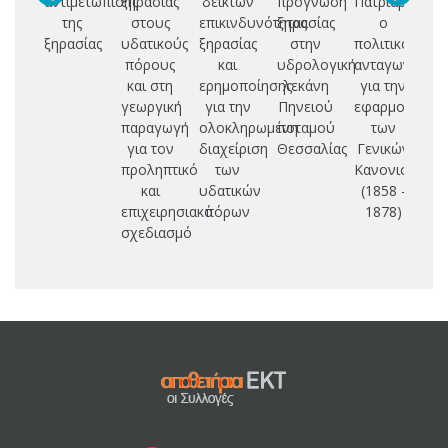
αντιμετώπισης
ξηρασίας
δεικτών
πρόγνωση
Πατριαρχείο:
της
στους
επικινδυνότητας
ξηρασίας
ο
ξηρασίας
υδατικούς
ξηρασίας
στην
πολιτικός
πόρους
και
υδρολογική
ανταγωνισμός
και στη
ερημοποίησης
λεκάνη
για την
γεωργική
για την
Πηνειού
εφαρμογή
παραγωγή
ολοκληρωμένη
ποταμού
των
για τον
διαχείριση
Θεσσαλίας
Γενικών
προληπτικό
των
Κανονισμών
και
υδατικών
(1858 -
επιχειρησιακό
πόρων
1878)
σχεδιασμό