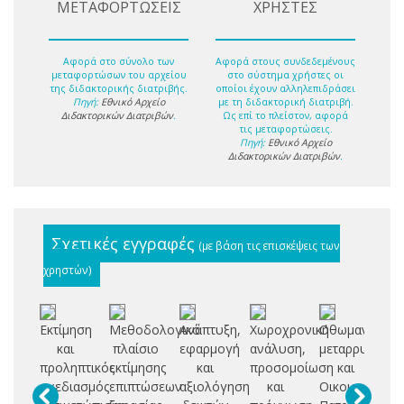
ΜΕΤΑΦΟΡΤΩΣΕΙΣ
ΧΡΗΣΤΕΣ
Αφορά στο σύνολο των
Αφορά στους συνδεδεμένους
μεταφορτώσων του αρχείου
στο σύστημα χρήστες οι
της διδακτορικής διατριβής.
οποίοι έχουν αλληλεπιδράσει
Πηγή:
Εθνικό Αρχείο
με τη διδακτορική διατριβή.
Διδακτορικών Διατριβών
.
Ως επί το πλείστον, αφορά
τις μεταφορτώσεις.
Πηγή:
Εθνικό Αρχείο
Διδακτορικών Διατριβών
.
Σχετικές εγγραφές
(με βάση τις επισκέψεις των
χρηστών)
Εκτίμηση
Μεθοδολογικό
Ανάπτυξη,
Χωροχρονική
Οθωμανικές
Πε
και
πλαίσιο
εφαρμογή
ανάλυση,
μεταρρυθμίσε
εκ
προληπτικός
εκτίμησης
και
προσομοίωση
και
ξη
σχεδιασμός
επιπτώσεων
αξιολόγηση
και
Οικουμενικό