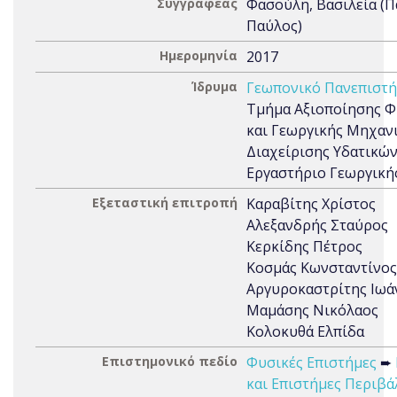
Συγγραφέας
Φασούλη, Βασιλεία (
Παύλος)
Ημερομηνία
2017
Ίδρυμα
Γεωπονικό Πανεπιστ
Τμήμα Αξιοποίησης 
και Γεωργικής Μηχανι
Διαχείρισης Υδατικώ
Εργαστήριο Γεωργική
Εξεταστική επιτροπή
Καραβίτης Χρίστος
Αλεξανδρής Σταύρος
Κερκίδης Πέτρος
Κοσμάς Κωνσταντίνος
Αργυροκαστρίτης Ιωά
Μαμάσης Νικόλαος
Κολοκυθά Ελπίδα
Επιστημονικό πεδίο
Φυσικές Επιστήμες
➨
και Επιστήμες Περιβ