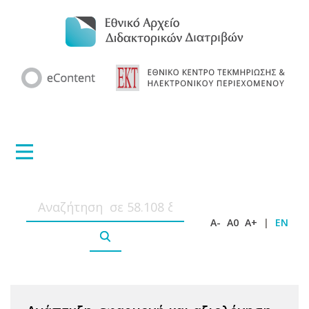
A-
A0
A+
|
EN