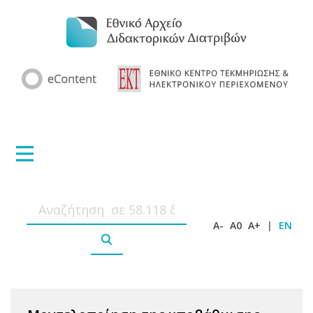
A-
A0
A+
|
EN