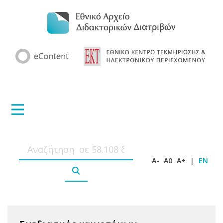
A-
A0
A+
|
EN