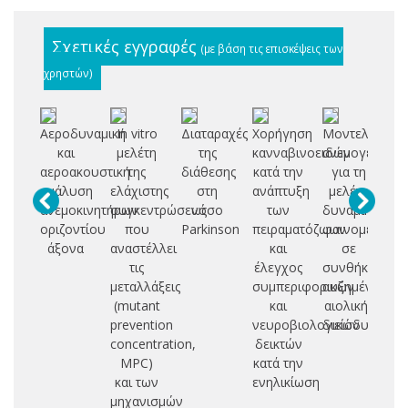
Σχετικές εγγραφές
(με βάση τις επισκέψεις των
χρηστών)
Αεροδυναμική
In vitro
Διαταραχές
Χορήγηση
Μοντελοποίη
Φα
και
μελέτη
της
κανναβινοειδών
ανεμογεννητρ
πρ
αεροακουστική
της
διάθεσης
κατά την
για τη
ανάλυση
ελάχιστης
στη
ανάπτυξη
μελέτη
αν
ανεμοκινητήρων
συγκεντρώσεως
νόσο
των
δυναμικών
χ
οριζοντίου
που
Parkinson
πειραματόζωων
φαινομένων
π
άξονα
αναστέλλει
και
σε
βι
τις
έλεγχος
συνθήκες
σχ
μεταλλάξεις
συμπεριφορικών
αυξημένης
σύ
(mutant
και
αιολικής
i
prevention
νευροβιολογικών
διείσδυσης
concentration,
δεικτών
MPC)
κατά την
μ
και των
ενηλικίωση
μηχανισμών