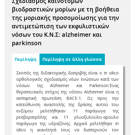
Σχεδιασμός καινοτόμων
βιοδραστικών μορίων με τη βοήθεια
της μοριακής προσομοίωσης για την
αντιμετώπιση των εκφυλιστικών
νόσων του Κ.Ν.Σ: alzheimer και
parkinson
Περίληψη
Περίληψη σε άλλη γλώσσα
Σκοπός της διδακτορικής διατριβής είναι ο in silico
ορθολογικός σχεδιασμός νέων ενώσεων κατά των
νόσων της Alzheimer και Parkinson.Ένας
θεραπευτικός στόχος της νόσου Αlzheimer είναι η
ασπαρτική πρωτεάση BACE-1. Ως προς την
κατεύθυνση αναστολής της δράσης αυτού του
ενζύμου μελετήθηκαν 11 παράγωγα της
ρεσβερατρόλης και 11 γλυοξυλοϋλο-αροϋλο
παράγωγα της υδραζόνης. Αρχικά μελετήθηκε in
silico η ικανότητά τους να διαπερνούν τον