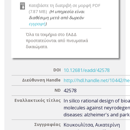
Κατεβάστε τη διατριβή σε μορφή PDF
(7.87 MB)
(Η υπηρεσία είναι
διαθέσιμη μετά από δωρεάν
εγγραφή
)
Όλα τα τεκμήρια στο ΕΑΔΔ
προστατεύονται από πνευματικά
δικαιώματα.
DOI
10.12681/eadd/42578
Διεύθυνση Handle
http://hdl.handle.net/10442/h
ND
42578
Εναλλακτικός τίτλος
In silico rational design of bio
molecules against neyrodegen
diseases: alzheimer's and park
Συγγραφέας
Κουκουλίτσα, Αικατερίνη