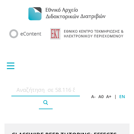
A-
A0
A+
|
EN