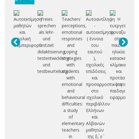
Αυτοεκτίμηση
Freies
Teachers'
Αυτοαντίληψη
Η
Δι
μαθητών
sprechen
perceptions,
-
ευεργετική
γ
και
als lehr-
emotional
αυτοεκτίμηση
μοναξιά
πρ
σχολική
und
responses
( έννοια
στην
επ
συμπεριφορά
testziel:
and
του
παιδική
didaktisierung,
coping
εαυτού
ηλικία:
αυ
testentwicklung
strategies
),
κατασκευή
und
with
σχολικές
κλίμακας
ε
testbeurteilung
students
επιδόσεις
και
with
και
προτάσεις
emotional
προσαρμοστικότητα
για
and
στο
παιδαγωγικές
behavioural
σχολικό
εφαρμογές
difficulties:
περιβάλλον
a study
Ελλήνων
of
και
elementary
Αλβανών
teachers
μαθητών
in
της δ΄, ε΄