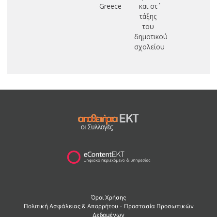
Greece
και στ΄
τάξης
του
δημοτικού
σχολείου