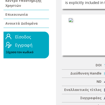
Κέντρο Υποστήριξης
is explicitly included 
Χρηστών
Επικοινωνία
Ανοικτά Δεδομένα
Είσοδος
Εγγραφή
Ξέχασα τον κωδικό
DOI
Διεύθυνση Handle
ND
Εναλλακτικός τίτλος
Συγγραφέας