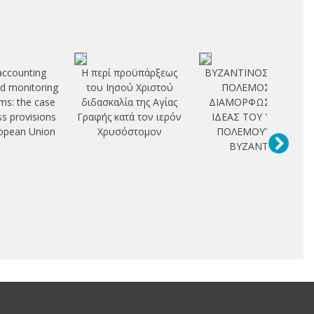
accounting
Η περί προϋπάρξεως
ΒΥΖΑΝΤΙΝΟΣ "ΙΕΡΟΣ
nd monitoring
του Ιησού Χριστού
ΠΟΛΕΜΟΣ". Η
s: the case
διδασκαλία της Αγίας
ΔΙΑΜΟΡΦΩΣΗ ΤΗΣ
ss provisions
Γραφής κατά τον ιερόν
ΙΔΕΑΣ ΤΟΥ "ΙΕΡΟΥ
ropean Union
Χρυσόστομον
ΠΟΛΕΜΟΥ" ΣΤΟ
ΒΥΖΑΝΤΙΟ