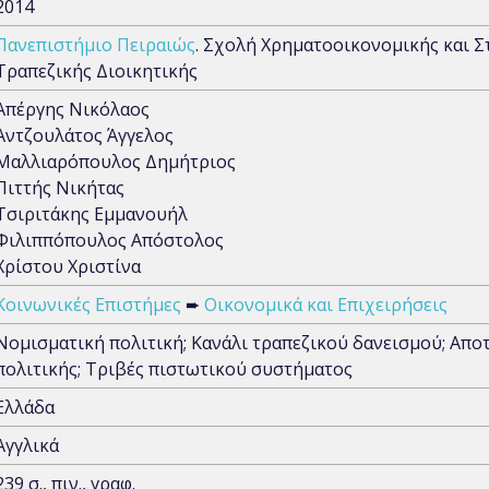
2014
Πανεπιστήμιο Πειραιώς
. Σχολή Χρηματοοικονομικής και Σ
Τραπεζικής Διοικητικής
Απέργης Νικόλαος
Αντζουλάτος Άγγελος
Μαλλιαρόπουλος Δημήτριος
Πιττής Νικήτας
Τσιριτάκης Εμμανουήλ
Φιλιππόπουλος Απόστολος
Χρίστου Χριστίνα
Κοινωνικές Επιστήμες
➨
Οικονομικά και Επιχειρήσεις
Νομισματική πολιτική; Κανάλι τραπεζικού δανεισμού; Απο
πολιτικής; Τριβές πιστωτικού συστήματος
Ελλάδα
Αγγλικά
239 σ., πιν., γραφ.