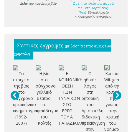
Διδακτορικών Διατριβών
.
Ως επί το πλείστον, αφορά
τις μεταφορτώσεις.
Πηγή:
Εθνικό Αρχείο
Διδακτορικών Διατριβών
.
Σχετικές εγγραφές
(με βάση τις επισκέψεις των
χρηστών)
Το
Η βία
Η
Ο
Kant και
στοιχείο
στο
ΚΟΙΝΩΝΙΚΗ
ηθικός
Wittgenstein:
ψ
της βίας
σύγχρονο
ΘΕΣΗ
λόγος
από την
α
στο
γαλλικό
ΤΩΝ
στη
κριτική
(
σύγχρονο
θέατρο:
ΓΥΝΑΙΚΩΝ
ρητορική
της
st
αμερικάνικο
το
ΣΤΟ
του
γνώσης
κινηματογράφο
παράδειγμα
ΕΡΓΟ
Αριστοτέλη:
στην
δι
(1992-
του
ΤΟΥ Α.
διδακτική
κριτική
ερ
2007)
Κολτές
ΠΑΠΑΔΙΑΜΑΝΤΗ
προσέγγιση
του
στην
νοήματος
μ