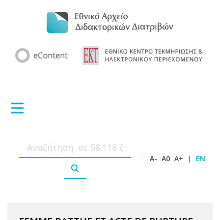
A-
A0
A+
|
EN