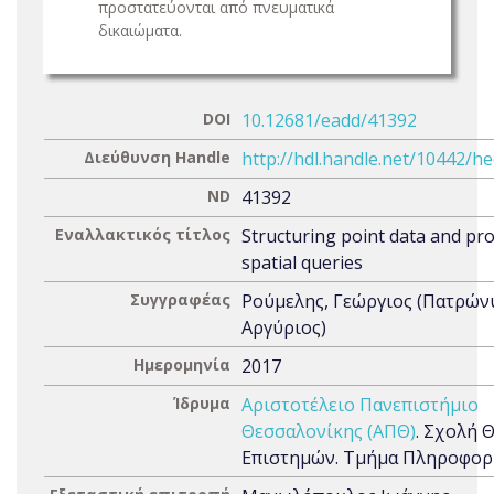
προστατεύονται από πνευματικά
δικαιώματα.
DOI
10.12681/eadd/41392
Διεύθυνση Handle
http://hdl.handle.net/10442/h
ND
41392
Εναλλακτικός τίτλος
Structuring point data and pr
spatial queries
Συγγραφέας
Ρούμελης, Γεώργιος (Πατρών
Αργύριος)
Ημερομηνία
2017
Ίδρυμα
Αριστοτέλειο Πανεπιστήμιο
Θεσσαλονίκης (ΑΠΘ)
. Σχολή 
Επιστημών. Τμήμα Πληροφορ