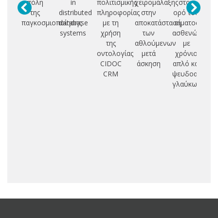
πόλη
in
πολιτισμικής
χειρομάλαξης
στον
της
distributed
πληροφορίας
στην
ορό του
πρ
παγκοσμιοποίησης
database
με τη
αποκατάσταση
αίματος
γ
systems
χρήση
των
ασθενών
της
αθλούμενων
με
οντολογίας
μετά
χρόνιο
CIDOC
άσκηση
απλό και
CRM
ψευδοαποφολ
γλαύκωμα