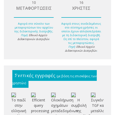
10
16
ΜΕΤΑΦΟΡΤΩΣΕΙΣ
ΧΡΗΣΤΕΣ
Αφορά στο σύνολο των
Αφορά στους συνδεδεμένους
μεταφορτώσων του αρχείου
στο σύστημα χρήστες οι
της διδακτορικής διατριβής.
οποίοι έχουν αλληλεπιδράσει
Πηγή:
Εθνικό Αρχείο
με τη διδακτορική διατριβή.
Διδακτορικών Διατριβών
.
Ως επί το πλείστον, αφορά
τις μεταφορτώσεις.
Πηγή:
Εθνικό Αρχείο
Διδακτορικών Διατριβών
.
Σχετικές εγγραφές
(με βάση τις επισκέψεις των
χρηστών)
Το παιδί
Efficient
Ολοκλήρωση
Η
Συγκέντρωση
Πο
στην
query
σχημάτων
συμβολή
TGF και
ζ
ελληνική
processing
μεταδεδομένων
της
μεταλλοπρωτ
ασ