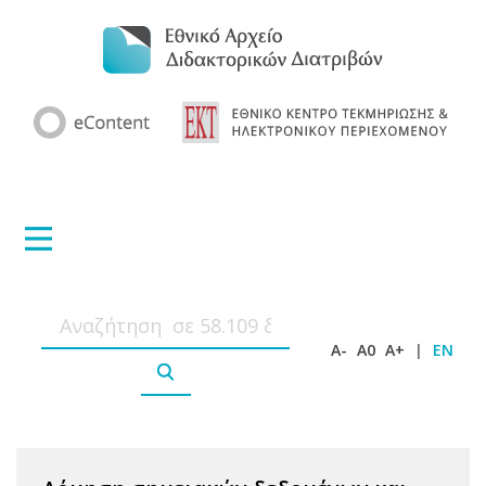
A-
A0
A+
|
EN