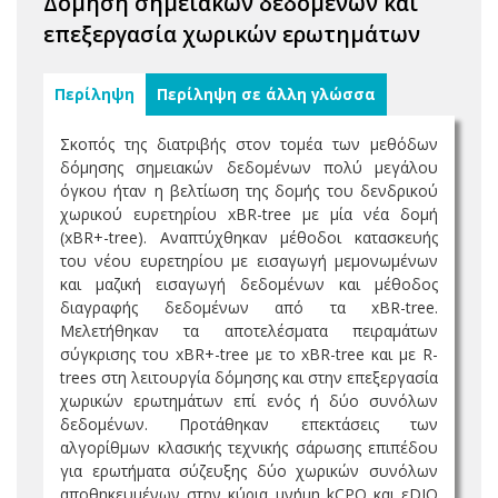
Δόμηση σημειακών δεδομένων και
επεξεργασία χωρικών ερωτημάτων
Περίληψη
Περίληψη σε άλλη γλώσσα
Σκοπός της διατριβής στον τομέα των μεθόδων
δόμησης σημειακών δεδομένων πολύ μεγάλου
όγκου ήταν η βελτίωση της δομής του δενδρικού
χωρικού ευρετηρίου xBR-tree με μία νέα δομή
(xBR+-tree). Αναπτύχθηκαν μέθοδοι κατασκευής
του νέου ευρετηρίου με εισαγωγή μεμονωμένων
και μαζική εισαγωγή δεδομένων και μέθοδος
διαγραφής δεδομένων από τα xBR-tree.
Μελετήθηκαν τα αποτελέσματα πειραμάτων
σύγκρισης του xBR+-tree με το xBR-tree και με R-
trees στη λειτουργία δόμησης και στην επεξεργασία
χωρικών ερωτημάτων επί ενός ή δύο συνόλων
δεδομένων. Προτάθηκαν επεκτάσεις των
αλγορίθμων κλασικής τεχνικής σάρωσης επιπέδου
για ερωτήματα σύζευξης δύο χωρικών συνόλων
αποθηκευμένων στην κύρια μνήμη kCPQ και εDJQ