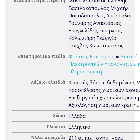
Εξεταστική επιτροπή
Μανωλόπουλος Ιωάννης
Βασιλακόπουλος Μιχαήλ
Παπαδόπουλος Απόστολος
Γούναρης Αναστάσιος
Ευαγγελίδης Γεώργιος
Κολωνιάρη Γεωργία
Τσίχλας Κωνσταντίνος
Επιστημονικό πεδίο
Φυσικές Επιστήμες
➨
Επιστή
Ηλεκτρονικών Υπολογιστών κ
Πληροφορική
Λέξεις-κλειδιά
Χωρικές βάσεις δεδομένων; 
προσπέλασης χωρικών δεδομ
Επεξεργασία χωρικών ερωτη
Αξιολόγηση χωρικών ερωτη
Χώρα
Ελλάδα
Γλώσσα
Ελληνικά
Άλλα στοιχεία
211 σ., πιν., σχημ., γραφ.