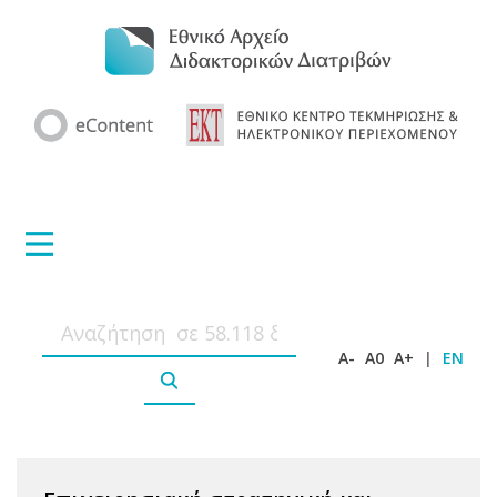
A-
A0
A+
|
EN