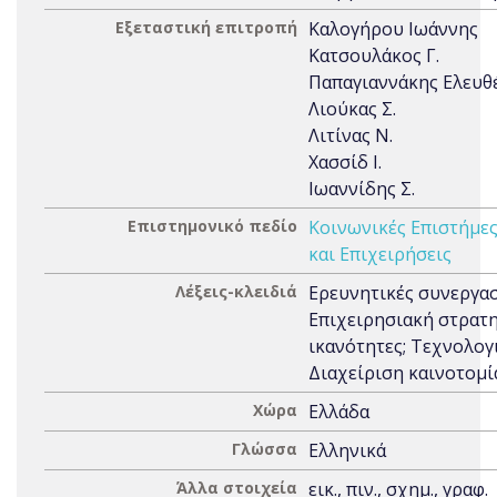
Εξεταστική επιτροπή
Καλογήρου Ιωάννης
Κατσουλάκος Γ.
Παπαγιαννάκης Ελευθ
Λιούκας Σ.
Λιτίνας Ν.
Χασσίδ Ι.
Ιωαννίδης Σ.
Επιστημονικό πεδίο
Κοινωνικές Επιστήμε
και Επιχειρήσεις
Λέξεις-κλειδιά
Ερευνητικές συνεργασ
Επιχειρησιακή στρατη
ικανότητες; Τεχνολογ
Διαχείριση καινοτομί
Χώρα
Ελλάδα
Γλώσσα
Ελληνικά
Άλλα στοιχεία
εικ., πιν., σχημ., γραφ.