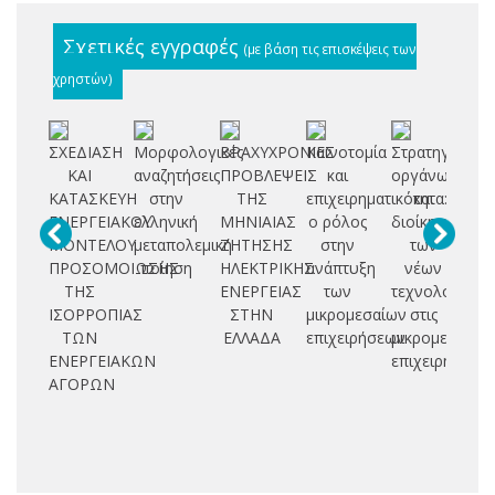
Σχετικές εγγραφές
(με βάση τις επισκέψεις των
χρηστών)
ΣΧΕΔΙΑΣΗ
Μορφολογικές
ΒΡΑΧΥΧΡΟΝΙΕΣ
Καινοτομία
Στρατηγική
Μ
ΚΑΙ
αναζητήσεις
ΠΡΟΒΛΕΨΕΙΣ
και
οργάνωσης
θ
ΚΑΤΑΣΚΕΥΗ
στην
ΤΗΣ
επιχειρηματικότητα:
και
ΕΝΕΡΓΕΙΑΚΟΥ
ελληνική
ΜΗΝΙΑΙΑΣ
ο ρόλος
διοίκησης
αν
ΜΟΝΤΕΛΟΥ
μεταπολεμική
ΖΗΤΗΣΗΣ
στην
των
πλ
ΠΡΟΣΟΜΟΙΩΣΗΣ
ποίηση
ΗΛΕΚΤΡΙΚΗΣ
ανάπτυξη
νέων
επ
ΤΗΣ
ΕΝΕΡΓΕΙΑΣ
των
τεχνολογιών
ε
ΙΣΟΡΡΟΠΙΑΣ
ΣΤΗΝ
μικρομεσαίων
στις
ΤΩΝ
ΕΛΛΑΔΑ
επιχειρήσεων
μικρομεσαίες
π
ΕΝΕΡΓΕΙΑΚΩΝ
επιχειρήσεις
ΑΓΟΡΩΝ
στ
μά