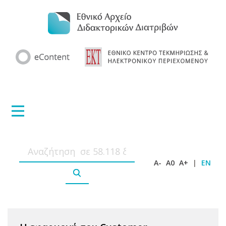
A-
A0
A+
|
EN