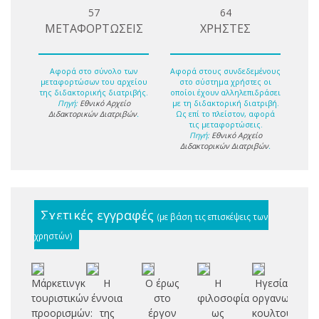
57
64
ΜΕΤΑΦΟΡΤΩΣΕΙΣ
ΧΡΗΣΤΕΣ
Αφορά στο σύνολο των
Αφορά στους συνδεδεμένους
μεταφορτώσων του αρχείου
στο σύστημα χρήστες οι
της διδακτορικής διατριβής.
οποίοι έχουν αλληλεπιδράσει
Πηγή:
Εθνικό Αρχείο
με τη διδακτορική διατριβή.
Διδακτορικών Διατριβών
.
Ως επί το πλείστον, αφορά
τις μεταφορτώσεις.
Πηγή:
Εθνικό Αρχείο
Διδακτορικών Διατριβών
.
Σχετικές εγγραφές
(με βάση τις επισκέψεις των
χρηστών)
Μάρκετινγκ
Η
Ο έρως
Η
Ηγεσία,
τουριστικών
έννοια
στο
φιλοσοφία
οργανωσιακή
έ
προορισμών:
της
έργον
ως
κουλτούρα