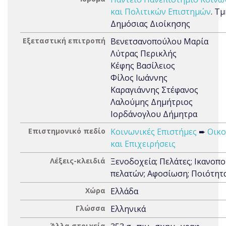
και Πολιτικών Επιστημών
. Τ
Δημόσιας Διοίκησης
Εξεταστική επιτροπή
Βενετσανοπούλου Μαρία
Λύτρας Περικλής
Κέφης Βασίλειος
Φίλος Ιωάννης
Καραγιάννης Στέφανος
Λαλούμης Δημήτριος
Ιορδάνογλου Δήμητρα
Επιστημονικό πεδίο
Κοινωνικές Επιστήμες
➨
Οικο
και Επιχειρήσεις
Λέξεις-κλειδιά
Ξενοδοχεία; Πελάτες; Ικανοπ
πελατών; Αφοσίωση; Ποιότητ
Χώρα
Ελλάδα
Γλώσσα
Ελληνικά
Άλλα στοιχεία