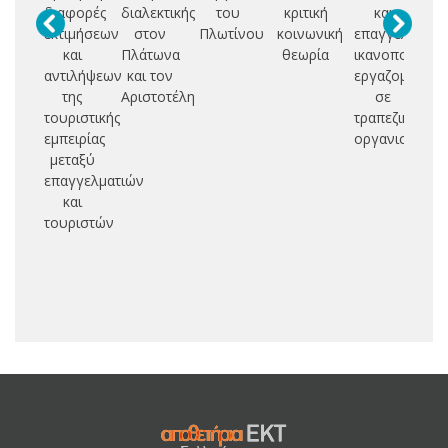
διαφορές
διαλεκτικής
του
κριτική
και
αυ
εκτιμήσεων
στον
Πλωτίνου
κοινωνική
επαγγελματικ
και
Πλάτωνα
θεωρία
ικανοποίηση
Π
αντιλήψεων
και τον
εργαζομένων
κα
της
Αριστοτέλη
σε
Π
τουριστικής
τραπεζικό
εμπειρίας
οργανισμό
μεταξύ
επαγγελματιών
και
τουριστών