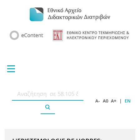
A-
A0
A+
|
EN