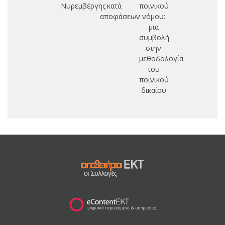
Νυρεμβέργης
κατά
ποινικού
επ
αποφάσεων
νόμου:
1
μια
συμβολή
πο
στην
μ
μεθοδολογία
του
ποινικού
δικαίου