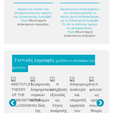
Αφορά στο σύνολο των
Αφορά στους συνδεδεμένους
μεταφορτώσων του αρχείου
στο σύστημα χρήστες οι
της διδακτορικής διατριβής.
οποίοι έχουν αλληλεπιδράσει
Πηγή:
Εθνικό Αρχείο
με τη διδακτορική διατριβή.
Διδακτορικών Διατριβών
.
Ως επί το πλείστον, αφορά
τις μεταφορτώσεις.
Πηγή:
Εθνικό Αρχείο
Διδακτορικών Διατριβών
.
Σχετικές εγγραφές
(με βάση τις επισκέψεις των
χρηστών)
ARISTOTLE'S
Σύγκρουση
Η
Απαγορευμένη
Η
THEORY
διαφορετικών
υπέρβαση
αναλογία
φιλοσοφία
πο
OF THE
νομικών
εξουσίας
και
ως
γ
DEMONSTRATIVE
πολιτισμών
ως
επιτρεπτή
κριτική
SYLLOGISM
στη δίκη
λόγος
ερμηνεία
κοινωνική
Β
της
αναίρεσης
του
θεωρία
κα