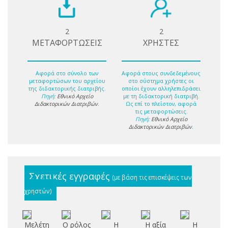
2
2
ΜΕΤΑΦΟΡΤΩΣΕΙΣ
ΧΡΗΣΤΕΣ
Αφορά στο σύνολο των
Αφορά στους συνδεδεμένους
μεταφορτώσων του αρχείου
στο σύστημα χρήστες οι
της διδακτορικής διατριβής.
οποίοι έχουν αλληλεπιδράσει
Πηγή:
Εθνικό Αρχείο
με τη διδακτορική διατριβή.
Διδακτορικών Διατριβών
.
Ως επί το πλείστον, αφορά
τις μεταφορτώσεις.
Πηγή:
Εθνικό Αρχείο
Διδακτορικών Διατριβών
.
Σχετικές εγγραφές
(με βάση τις επισκέψεις των
χρηστών)
Μελέτη
Ο ρόλος
Η
Η αξία
Η
Πε