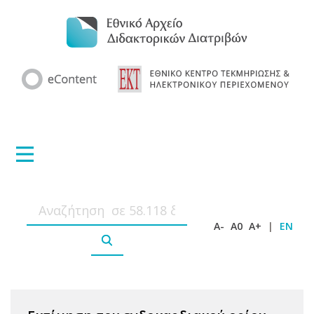
A-
A0
A+
|
EN