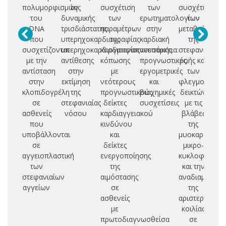
πολυμορφισμών
της
συσχέτιση
των
συσχέτιση
του
δυναμικής
των
ερωτηματολογίων
των
DNA
τρισδιάστατης
παραμέτρων
στην
μεταβολών
ευ
που
υπερηχοκαρδιογραφίας-
της
καρδιακή
της
συσχετίζονται
υπερηχοκαρδιογραφίας
καρδιοαναπνευστικής
ανεπάρκεια:
στεφανιαίας
αν
με την
αντίθεσης
κόπωσης
προγνωστικές,
ροής και
σ
αντίσταση
στην
με
εργομετρικές
των
es
στην
εκτίμηση
νεότερους
και
φλεγμονωδώ
κλοπιδογρέλη
της
προγνωστικούς
βιοχημικές
δεικτών
θε
σε
στεφανιαίας
δείκτες
συσχετίσεις
με τις
α
ασθενείς
νόσου
καρδιαγγειακού
βλάβες
μ
που
κινδύνου
της
ε
υποβάλλονται
και
μυοκαρδιακής
χ
σε
δείκτες
μικρο-
κλ
αγγειοπλαστική
ενεργoποίησης
κυκλοφορίας
των
της
και την
στεφανιαίων
αιμόστασης
αναδιαμόρφω
αγγείων
σε
της
ασθενείς
αριστεράς
με
κοιλίας
πρωτοδιαγνωσθείσα
σε