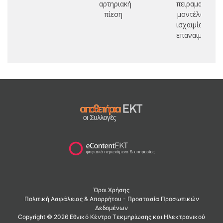
αρτηριακή
πειραματικό
πίεση
μοντέλο
ισχαιμίας-
επαναιμάτωση