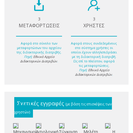
3
3
ΜΕΤΑΦΟΡΤΩΣΕΙΣ
ΧΡΗΣΤΕΣ
Αφορά στο σύνολο των
Αφορά στους συνδεδεμένους
μεταφορτώσων του αρχείου
στο σύστημα χρήστες οι
της διδακτορικής διατριβής.
οποίοι έχουν αλληλεπιδράσει
Πηγή:
Εθνικό Αρχείο
με τη διδακτορική διατριβή.
Διδακτορικών Διατριβών
.
Ως επί το πλείστον, αφορά
τις μεταφορτώσεις.
Πηγή:
Εθνικό Αρχείο
Διδακτορικών Διατριβών
.
Σχετικές εγγραφές
(με βάση τις επισκέψεις των
χρηστών)
Μηχανισμοί
Αιτιολογική
Σύγκριση
Μελέτη
Η
Σύ