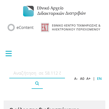
A-
A0
A+
|
EN