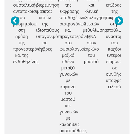
συσταλτικής
διερεύνηση
της
και
επίδραση
ανταποκρισιμότητας
των
έκφρασης
κλινική
της
του
αιτιών
υποδοχέων
αξιολόγηση
τακρολίμης
τε
μυομητρίου
της
οιστρογόνων
δεικτών
στην
αι
στη
ιδιοπαθούς
και
μεθυλίωσης
επούλωση
δράση
υπογονιμότητας
προγεστερόνης
DNA
αναστομώσεω
συ
της
σε
στο
στον
του
δι
προγεστερόνης
άνδρες
φυσιολογικό
καρκίνο
παχέος
π
και της
μαζικό
του
εντέρου
πε
ενδοθηλίνης
αδένα
μαστού
επιμύων
μ
μεταξύ
σε
γυναικών
συνθήκες
με
αποφρακτικο
καρκίνο
ειλεού
του
μαστού
και
γυναικών
με
καλοήθεις
μαστοπάθειες