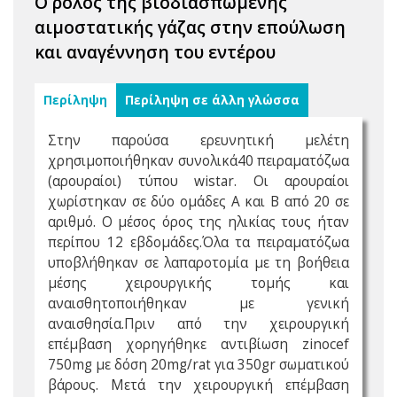
Ο ρόλος της βιοδιασπώμενης
αιμοστατικής γάζας στην επούλωση
και αναγέννηση του εντέρου
Περίληψη
Περίληψη σε άλλη γλώσσα
Στην παρούσα ερευνητική μελέτη
χρησιμοποιήθηκαν συνολικά40 πειραματόζωα
(αρουραίοι) τύπου wistar. Οι αρουραίοι
χωρίστηκαν σε δύο ομάδες Α και Β από 20 σε
αριθμό. Ο μέσος όρος της ηλικίας τους ήταν
περίπου 12 εβδομάδες.Όλα τα πειραματόζωα
υποβλήθηκαν σε λαπαροτομία με τη βοήθεια
μέσης χειρουργικής τομής και
αναισθητοποιήθηκαν με γενική
αναισθησία.Πριν από την χειρουργική
επέμβαση χορηγήθηκε αντιβίωση zinocef
750mg με δόση 20mg/rat για 350gr σωματικού
βάρους. Μετά την χειρουργική επέμβαση