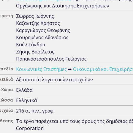
Οργάνωσης και Διοίκησης Επιχειρήσεων
ιτροπή
Σώρρος Ιωάννης
Καζαντζής Χρήστος
Καραγιώργος Θεοφάνης
Κουρεμένος Αθανάσιος
Κοέν Σάνδρα
Ζήσης Βασίλειος
Παπαναστασόπουλος Γεώργιος
 πεδίο
Κοινωνικές Επιστήμες
➨
Οικονομικά και Επιχειρήσ
λειδιά
Αξιοπιστία λογιστικών στοιχείων
Χώρα
Ελλάδα
λώσσα
Ελληνικά
οιχεία
216 σ., πιν., γραφ.
άθεσης
Το έργο παρέχεται υπό τους όρους της δημόσιας 
Corporation: