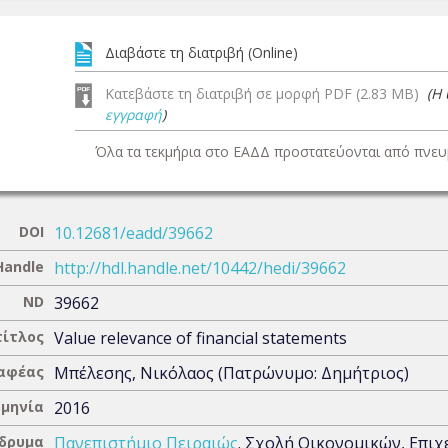
Διαβάστε τη διατριβή (Online)
Κατεβάστε τη διατριβή σε μορφή PDF (2.83 MB)
(Η
εγγραφή
)
Όλα τα τεκμήρια στο ΕΑΔΔ προστατεύονται από πνευμ
DOI
10.12681/eadd/39662
Handle
http://hdl.handle.net/10442/hedi/39662
ND
39662
τίτλος
Value relevance of financial statements
αφέας
Μπέλεσης, Νικόλαος (Πατρώνυμο: Δημήτριος)
μηνία
2016
Ίδρυμα
Πανεπιστήμιο Πειραιώς
. Σχολή Οικονομικών, Επι