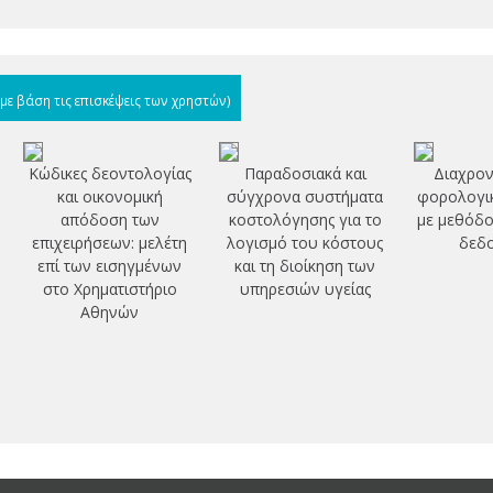
(με βάση τις επισκέψεις των χρηστών)
Κώδικες δεοντολογίας
Παραδοσιακά και
Διαχρον
και οικονομική
σύγχρονα συστήματα
φορολογικ
απόδοση των
κοστολόγησης για το
με μεθόδο
επιχειρήσεων: μελέτη
λογισμό του κόστους
δεδ
επί των εισηγμένων
και τη διοίκηση των
στο Χρηματιστήριο
υπηρεσιών υγείας
Αθηνών