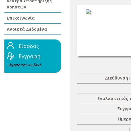
Κέντρο Υποστήριξης
Χρηστών
Επικοινωνία
Ανοικτά Δεδομένα
Είσοδος
Εγγραφή
Ξέχασα τον κωδικό
Διεύθυνση 
Εναλλακτικός 
Συγγρ
Ημερο