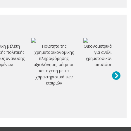
ική μελέτη
Ποιότητα της
Οικονομετρικά μοντέλα
ής πολιτικής
χρηματοοικονομικής
για ανάλυση
υς ανάλυσης
πληροφόρησης:
χρηματοοικονομικών
ομένων
αξιολόγηση, μέτρηση
αποδόσεων
και σχέση με τα
χαρακτηριστικά των
εταιριών