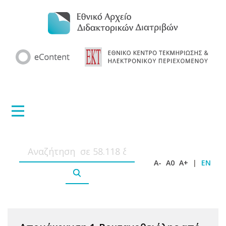
A-
A0
A+
|
EN