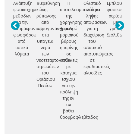
Ανάπτυξη
Διερεύνηση
Η
Ολιστικό
Εμπλουτισμός
Π
φυσικοχημικών
της
αποτελεσματικότητα
πλαίσιο
φυσικού
δι
μεθόδων
ρύπανσης
της
λήψης
αερίου
ρ
για την
από
χορήγησης
αποφάσεων
με
α
απομάκρυνση
υδρογονάνθρακες
χαμηλού
για τη
χρήση
φωσφόρου
στα
μοριακού
διαχείριση
ζεόλιθων
ν
από
υπόγεια
βάρους
του
αστικά
νερά
ηπαρίνης
υδατικού
λύματα
των
σε
αποτυπώματος
νεοτεταρτογενών
ασθενείς
σε
στρωμάτων
με
εφοδιαστικές
του
κάταγμα
αλυσίδες
Θριάσιου
ισχίου
Πεδίου
για την
πρόληψή
της εν
τω
βάθει
θρομβοφλεβίτιδος