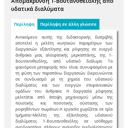
Απομάκρυνση 1-Βουτανοθειόλης από
υδατικά διαλύματα
Περίληψη
Περίληψη σε άλλη γλώσσα
Αντικείμενο αυτής της διδακτορικής διατριβής
αποτελεί η μελέτη κινητικών παραμέτρων των
διεργασιών εξάντλησης και ρόφησης σε ενεργό
άνθρακα μιας αλειφατικής μερκαπτάνης, της 1-
Βουτανοθειόλης, από υδατικό διάλυμα. Τα
φαινόμενα μεταφοράς που είναι συνυφασμένα με
τη φύση των παραπάνω διεργασιών διερευνώνται
σε συνδυασμό με τη χημεία του υδατικού
διαλύματος και των ενεργών επιφανειακών
ομάδων του άνθρακα. Η διεργασία ρόφησης
μελετάται από άποψη μηχανισμού μέσω της
ποιοτικής και ποσοτικής σύστασης των
ροφηθέντων σωμάτων.Η εργασία χωρίζεται σε τρία
τμήματα:•Μελέτη της εξάντλησης υδατικού
διαλύματος 1-Βουτανοθειόλης σε ισόθερμο
αντιδραστήρα, πλήρους ανάμειξης ημιδιαλείποντος