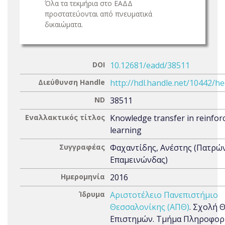
Όλα τα τεκμήρια στο ΕΑΔΔ
προστατεύονται από πνευματικά
δικαιώματα.
DOI
10.12681/eadd/38511
Διεύθυνση Handle
http://hdl.handle.net/10442/h
ND
38511
Εναλλακτικός τίτλος
Knowledge transfer in reinfo
learning
Συγγραφέας
Φαχαντίδης, Ανέστης (Πατρώ
Επαμεινώνδας)
Ημερομηνία
2016
Ίδρυμα
Αριστοτέλειο Πανεπιστήμιο
Θεσσαλονίκης (ΑΠΘ)
. Σχολή 
Επιστημών. Τμήμα Πληροφορι