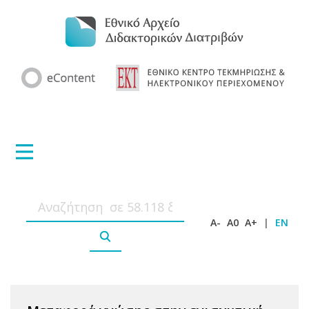
A-
A0
A+
|
EN