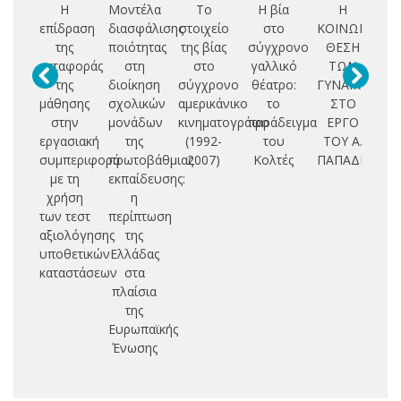
Η
Μοντέλα
Το
Η βία
Η
Επ
επίδραση
διασφάλισης
στοιχείο
στο
ΚΟΙΝΩΝΙΚΗ
της
ποιότητας
της βίας
σύγχρονο
ΘΕΣΗ
η
μεταφοράς
στη
στο
γαλλικό
ΤΩΝ
της
διοίκηση
σύγχρονο
θέατρο:
ΓΥΝΑΙΚΩΝ
ακ
μάθησης
σχολικών
αμερικάνικο
το
ΣΤΟ
ε
στην
μονάδων
κινηματογράφο
παράδειγμα
ΕΡΓΟ
μα
εργασιακή
της
(1992-
του
ΤΟΥ Α.
συμπεριφορά
πρωτοβάθμιας
2007)
Κολτές
ΠΑΠΑΔΙΑΜΑ
πε
με τη
εκπαίδευσης:
χρήση
η
ολ
των τεστ
περίπτωση
μ
αξιολόγησης
της
η
υποθετικών
Ελλάδας
καταστάσεων
στα
ελ
πλαίσια
συ
της
Ευρωπαϊκής
Ένωσης