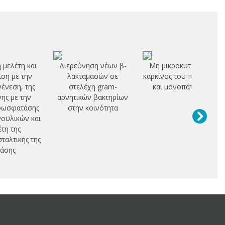
 μελέτη και
Διερεύνηση νέων β-
Μη μικροκυτταρικός
ση με την
λακταμασών σε
καρκίνος του πνεύμονα
γένεση, της
στελέχη gram-
και μονοπάτι PI3K
ης με την
αρνητικών βακτηρίων
φωσφατάσης:
στην κοινότητα
οϋλικών και
έτη της
ταλτικής της
άσης