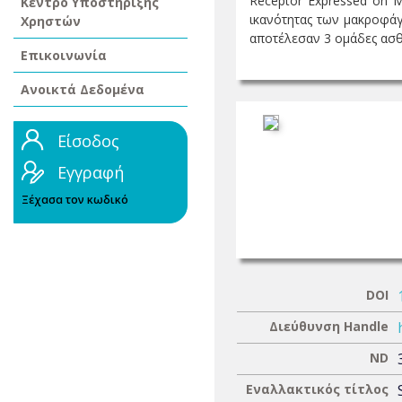
Receptor Expressed on M
Κέντρο Υποστήριξης
ικανότητας των μακροφά
Χρηστών
αποτέλεσαν 3 ομάδες ασθε
Επικοινωνία
Ανοικτά Δεδομένα
Είσοδος
Εγγραφή
Ξέχασα τον κωδικό
DOI
Διεύθυνση Handle
ND
Εναλλακτικός τίτλος