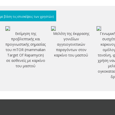
(με βάση τις επισκέψεις των χρηστών)
Εκτίμηση της
Μελέτη της έκφρασης
Γενωμική
προβλεπτικής και
γονιδίων
συσχέτι
προγνωστικής σημασίας
αγγειογενετικών
καρκινο
του mTOR (mammalian
παραγόντων στον
ομόλογ
Target Of Rapamycin)
καρκίνο του μαστού
τενσίνη, 
σε ασθενείς με καρκίνο
χρήση ναν
του μαστού
μελ
ογκοκατασ
δρ