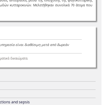
ώδεις αντιδράσεις μέσω της ενίσχυσης της φαγοκυτταρικής
νωδών κυτταροκινών. Mελετήθηκαν συνολικά 70 άτομα που
 υπηρεσία είναι διαθέσιμη μετά από δωρεάν
ατικά δικαιώματα.
ctions and sepsis