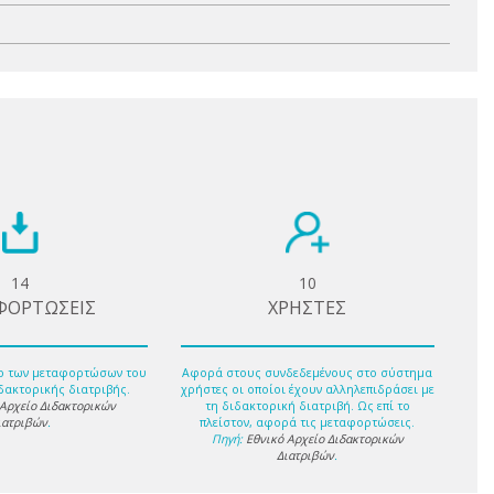
14
10
ΦΟΡΤΩΣΕΙΣ
ΧΡΗΣΤΕΣ
ο των μεταφορτώσων του
Αφορά στους συνδεδεμένους στο σύστημα
δακτορικής διατριβής.
χρήστες οι οποίοι έχουν αλληλεπιδράσει με
 Αρχείο Διδακτορικών
τη διδακτορική διατριβή. Ως επί το
ιατριβών
.
πλείστον, αφορά τις μεταφορτώσεις.
Πηγή:
Εθνικό Αρχείο Διδακτορικών
Διατριβών
.