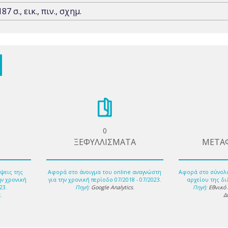
187 σ., εικ., πιν., σχημ.
0
ΞΕΦΥΛΛΙΣΜΑΤΑ
ΜΕΤΑ
ψεις της
Αφορά στο άνοιγμα του online αναγνώστη
Αφορά στο σύνολ
ην χρονική
για την χρονική περίοδο 07/2018 - 07/2023.
αρχείου της δι
23.
Πηγή:
Google Analytics
.
Πηγή:
Εθνικό
s
.
Δ