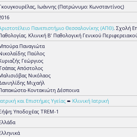
Γκουγκουρέλας, Ιωάννης (Πατρώνυμο: Κωνσταντίνος)
2016
Αριστοτέλειο Πανεπιστήμιο Θεσσαλονίκης (ΑΠΘ)
. Σχολή Ε
Παθολογίας. Κλινική Β' Παθολογική Γενικού Περιφερεια
Μπούρα Παναγιώτα
Νικολαΐδης Παύλος
Κυριαζής Γεώργιος
Τσάπας Απόστολος
Μαλισιόβας Νικόλαος
Δανιηλίδης Μιχαήλ
Παπακώστα-Κοντακιώτη Δέσποινα
Ιατρική και Επιστήμες Υγείας
➨
Κλινική Ιατρική
Σήψη; Υποδοχέας TREM-1
Ελλάδα
Ελληνικά