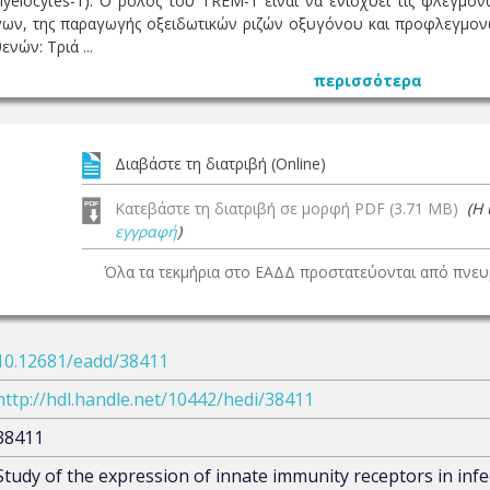
yelocytes-1). Ο ρόλος του TREM-1 είναι να ενισχύει τις φλεγμον
γων, της παραγωγής οξειδωτικών ριζών οξυγόνου και προφλεγμο
νών: Τριά ...
περισσότερα
Διαβάστε τη διατριβή (Online)
Κατεβάστε τη διατριβή σε μορφή PDF (3.71 MB)
(Η
εγγραφή
)
Όλα τα τεκμήρια στο ΕΑΔΔ προστατεύονται από πνευμ
10.12681/eadd/38411
http://hdl.handle.net/10442/hedi/38411
38411
Study of the expression of innate immunity receptors in infe