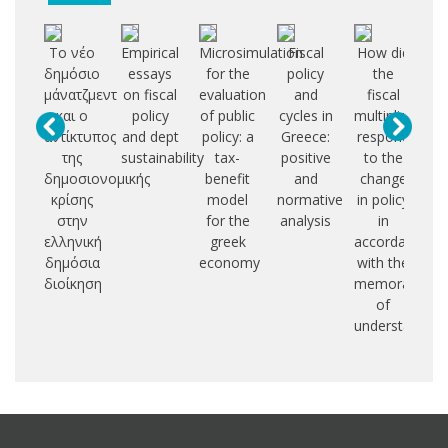
Το νέο
Empirical
Microsimulation
Fiscal
How did
δημόσιο
essays
for the
policy
the
in
μάνατζμεντ
on fiscal
evaluation
and
fiscal
και ο
policy
of public
cycles in
multipliers
αντίκτυπος
and dept
policy: a
Greece:
respond
pe
της
sustainability
tax-
positive
to the
δημοσιονομικής
benefit
and
change
em
κρίσης
model
normative
in policy
a
στην
for the
analysis
in
of
ελληνική
greek
accordance
δημόσια
economy
with the
διοίκηση
memoranda
of
understanding