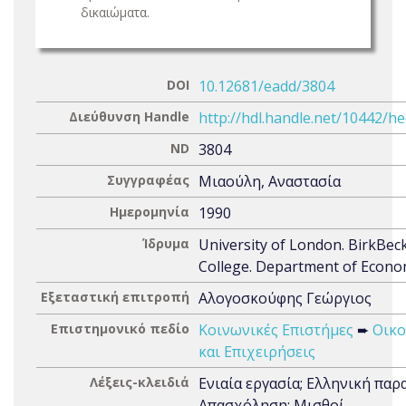
δικαιώματα.
DOI
10.12681/eadd/3804
Διεύθυνση Handle
http://hdl.handle.net/10442/h
ND
3804
Συγγραφέας
Μιαούλη, Αναστασία
Ημερομηνία
1990
Ίδρυμα
University of London. BirkBec
College. Department of Econo
Εξεταστική επιτροπή
Αλογοσκούφης Γεώργιος
Επιστημονικό πεδίο
Κοινωνικές Επιστήμες
➨
Οικο
και Επιχειρήσεις
Λέξεις-κλειδιά
Ενιαία εργασία; Ελληνική παρ
Απασχόληση; Μισθοί