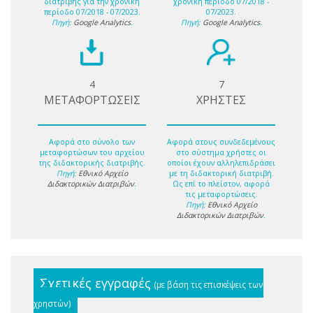
διατριβής για την χρονική
χρονική περίοδο 07/2018 -
περίοδο 07/2018 - 07/2023.
07/2023.
Πηγή:
Google Analytics
.
Πηγή:
Google Analytics
.
4
7
ΜΕΤΑΦΟΡΤΩΣΕΙΣ
ΧΡΗΣΤΕΣ
Αφορά στο σύνολο των
Αφορά στους συνδεδεμένους
μεταφορτώσων του αρχείου
στο σύστημα χρήστες οι
της διδακτορικής διατριβής.
οποίοι έχουν αλληλεπιδράσει
Πηγή:
Εθνικό Αρχείο
με τη διδακτορική διατριβή.
Διδακτορικών Διατριβών
.
Ως επί το πλείστον, αφορά
τις μεταφορτώσεις.
Πηγή:
Εθνικό Αρχείο
Διδακτορικών Διατριβών
.
Σχετικές εγγραφές
(με βάση τις επισκέψεις των
χρηστών)