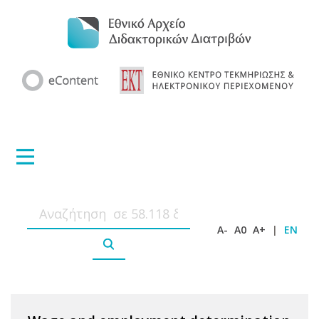
A-
A0
A+
|
EN