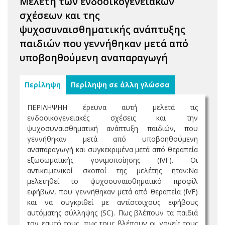
Μελέτη των ενδοοικογενειακών
σχέσεων και της
ψυχοσυναισθηματικής ανάπτυξης
παιδιών που γεννήθηκαν μετά από
υποβοηθούμενη αναπαραγωγή
Περίληψη
Περίληψη σε άλλη γλώσσα
ΠΕΡΙΛΗΨΗH έρευνα αυτή μελετά τις
ενδοοικογενειακές σχέσεις και την
ψυχοσυναισθηματική ανάπτυξη παιδιών, που
γεννήθηκαν μετά από υποβοηθούμενη
αναπαραγωγή και συγκεκριμένα μετά από θεραπεία
εξωσωματικής γονιμοποίησης (IVF). Οι
αντικειμενικοί σκοποί της μελέτης ήταν:Να
μελετηθεί το ψυχοσυναισθηματικό προφίλ
εφήβων, που γεννήθηκαν μετά από θεραπεία (IVF)
και να συγκριθεί με αντίστοιχους εφήβους
αυτόματης σύλληψης (SC). Πως βλέπουν τα παιδιά
τον εαυτό τους, πως τους βλέπουν οι γονείς τους