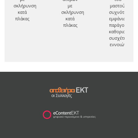
σκλήρυνση
με
μαστού:
κατά
σκλήρυνση
συχνότητα
πλάκας
κατά
εμφάνισης,
πλάκας
παράγοντες
καθορισμού,
συσχέτιση
εννοιών