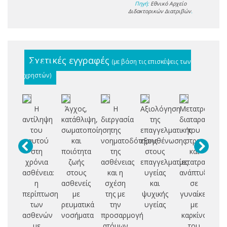
Πηγή:
Εθνικό Αρχείο
Διδακτορικών Διατριβών
.
Σχετικές εγγραφές
(με βάση τις επισκέψεις των
χρηστών)
Η
Άγχος,
Η
Αξιολόγηση
Μετατραυματι
Ψυ
αντίληψη
κατάθλιψη,
διεργασία
της
διαταραχή
του
σωματοποίηση
της
επαγγελματικής
του
ψ
εαυτού
και
νοηματοδότησης
εξουθένωσης
στρες
πρ
στη
ποιότητα
της
στους
και
χρόνια
ζωής
ασθένειας
επαγγελματίες
μετατραυματι
ε
ασθένεια:
στους
και η
υγείας
ανάπτυξη
η
ασθενείς
σχέση
και
σε
ν
περίπτωση
με
της με
ψυχικής
γυναίκες
δ
των
ρευματικά
την
υγείας
με
ασθενών
νοσήματα
προσαρμογή
καρκίνο
με
ατόμων
του