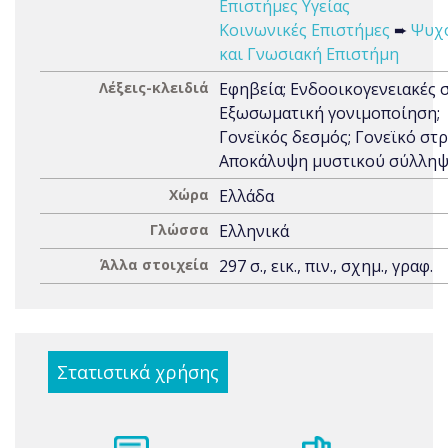
Επιστήμες Υγείας
Κοινωνικές Επιστήμες
➨
Ψυχ
και Γνωσιακή Επιστήμη
Λέξεις-κλειδιά
Εφηβεία; Ενδοοικογενειακές σ
Εξωσωματική γονιμοποίηση;
Γονεϊκός δεσμός; Γονεϊκό στρ
Αποκάλυψη μυστικού σύλλη
Χώρα
Ελλάδα
Γλώσσα
Ελληνικά
Άλλα στοιχεία
297 σ., εικ., πιν., σχημ., γραφ.
Στατιστικά χρήσης