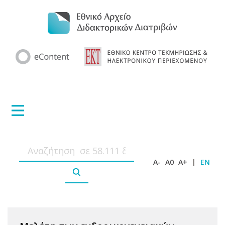
A-
A0
A+
|
EN