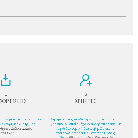
2
3
ΦΟΡΤΩΣΕΙΣ
ΧΡΗΣΤΕΣ
ο των μεταφορτώσων του
Αφορά στους συνδεδεμένους στο σύστημα
δακτορικής διατριβής.
χρήστες οι οποίοι έχουν αλληλεπιδράσει με
 Αρχείο Διδακτορικών
τη διδακτορική διατριβή. Ως επί το
ιατριβών
.
πλείστον, αφορά τις μεταφορτώσεις.
Πηγή:
Εθνικό Αρχείο Διδακτορικών