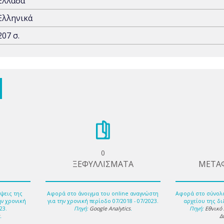
Ελλάδα
Ελληνικά
207 σ.
0
ΞΕΦΥΛΛΙΣΜΑΤΑ
ΜΕΤΑ
ψεις της
Αφορά στο άνοιγμα του online αναγνώστη
Αφορά στο σύνολ
ην χρονική
για την χρονική περίοδο 07/2018 - 07/2023.
αρχείου της δι
23.
Πηγή:
Google Analytics
.
Πηγή:
Εθνικό
s
.
Δ