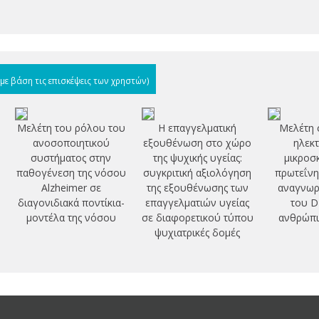
(με βάση τις επισκέψεις των χρηστών)
Μελέτη του ρόλου του
Η επαγγελματική
Μελέτη 
ανοσοποιητικού
εξουθένωση στο χώρο
ηλεκτ
συστήματος στην
της ψυχικής υγείας:
μικροσ
παθογένεση της νόσου
συγκριτική αξιολόγηση
πρωτεΐνη
Alzheimer σε
της εξουθένωσης των
αναγνωρί
διαγονιδιακά ποντίκια-
επαγγελματιών υγείας
του D
μοντέλα της νόσου
σε διαφορετικού τύπου
ανθρώπι
ψυχιατρικές δομές