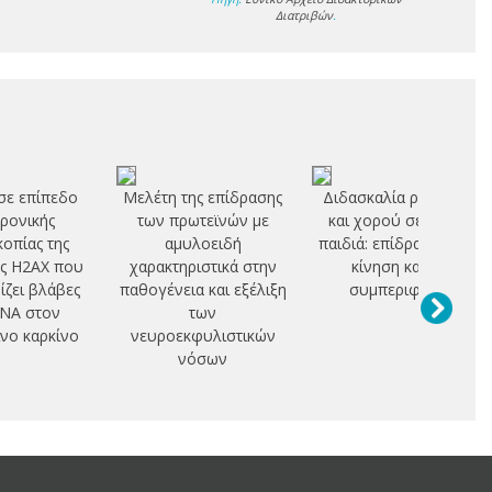
Διατριβών
.
σε επίπεδο
Μελέτη της επίδρασης
Διδασκαλία ρυθμικής
ρονικής
των πρωτεϊνών με
και χορού σε κωφά
κοπίας της
αμυλοειδή
παιδιά: επίδραση στην
ς H2AX που
χαρακτηριστικά στην
κίνηση και τη
ζει βλάβες
παθογένεια και εξέλιξη
συμπεριφορά
NA στον
των
νο καρκίνο
νευροεκφυλιστικών
νόσων