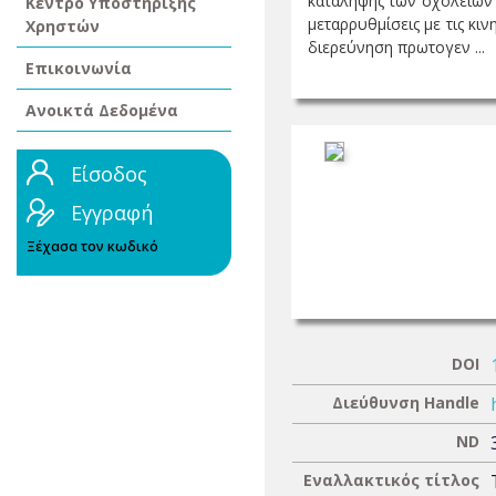
κατάληψης των σχολείων ω
Κέντρο Υποστήριξης
μεταρρυθμίσεις με τις κι
Χρηστών
διερεύνηση πρωτογεν ...
Επικοινωνία
Ανοικτά Δεδομένα
Είσοδος
Εγγραφή
Ξέχασα τον κωδικό
DOI
Διεύθυνση Handle
ND
Εναλλακτικός τίτλος