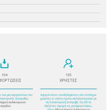
104
105
ΦΟΡΤΩΣΕΙΣ
ΧΡΗΣΤΕΣ
ο των μεταφορτώσων του
Αφορά στους συνδεδεμένους στο σύστημα
δακτορικής διατριβής.
χρήστες οι οποίοι έχουν αλληλεπιδράσει με
 Αρχείο Διδακτορικών
τη διδακτορική διατριβή. Ως επί το
ιατριβών
.
πλείστον, αφορά τις μεταφορτώσεις.
Πηγή:
Εθνικό Αρχείο Διδακτορικών