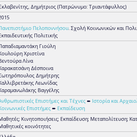
Σκλαβενίτης, Δημήτριος (Πατρώνυμο: Τριαντάφυλλος)
2015
Πανεπιστήμιο Πελοποννήσου
. Σχολή Κοινωνικών και Πολ
Εκπαιδευτικής Πολιτικής
Παπαδιαμαντάκη Γιούλη
Κουλούρη Χριστίνα
Βεντούρα Λίνα
Καρακατσάνη Δέσποινα
Σωτηρόπουλος Δημήτρης
Καλλιβρετάκης Λεωνίδας
Καραμανωλάκης Βαγγέλης
Ανθρωπιστικές Επιστήμες και Τέχνες
➨
Ιστορία και Αρχαιο
Κοινωνικές Επιστήμες
➨
Εκπαίδευση
Μαθητές; Κινητοποιήσεις; Εκπαίδευση; Μεταπολίτευση; Κατ
Μαθητικές κοινότητες