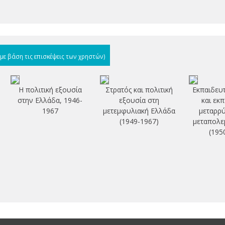
(με βάση τις επισκέψεις των χρηστών)
Η πολιτική εξουσία
Στρατός και πολιτική
Εκπαιδευτ
στην Ελλάδα, 1946-
εξουσία στη
και εκ
1967
μετεμφυλιακή Ελλάδα
μεταρρύ
(1949-1967)
μεταπολε
(195