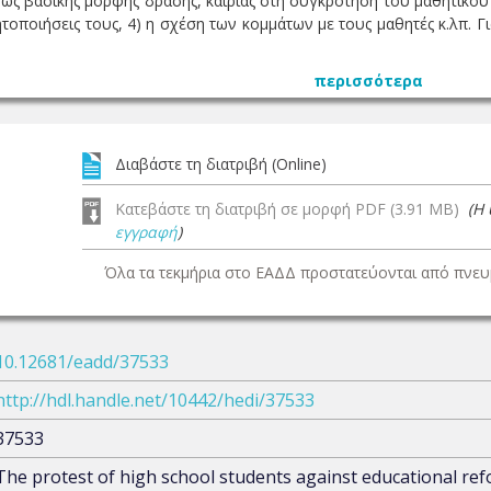
ς βασικής μορφής δράσης, καίριας στη συγκρότηση του μαθητικού κ
νητοποιήσεις τους, 4) η σχέση των κομμάτων με τους μαθητές κ.λπ.
περισσότερα
Διαβάστε τη διατριβή (Online)
Κατεβάστε τη διατριβή σε μορφή PDF (3.91 MB)
(Η
εγγραφή
)
Όλα τα τεκμήρια στο ΕΑΔΔ προστατεύονται από πνευμ
10.12681/eadd/37533
http://hdl.handle.net/10442/hedi/37533
37533
The protest of high school students against educational ref