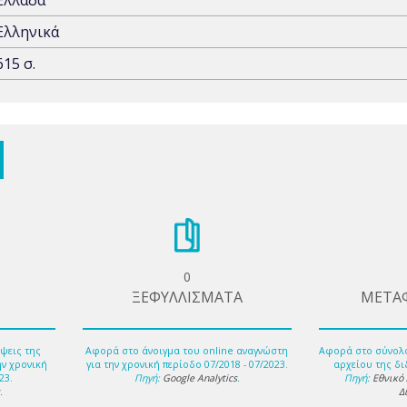
Ελλάδα
Ελληνικά
615 σ.
0
ΞΕΦΥΛΛΙΣΜΑΤΑ
ΜΕΤΑ
ψεις της
Αφορά στο άνοιγμα του online αναγνώστη
Αφορά στο σύνολ
ην χρονική
για την χρονική περίοδο 07/2018 - 07/2023.
αρχείου της δι
23.
Πηγή:
Google Analytics
.
Πηγή:
Εθνικό
s
.
Δ