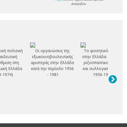
Διατριβών
.
ική πολιτική
Οι οργανώσεις της
Το φοιτητικό κίνημα
παιδευτική
εξωκοινοβουλευτικής
στην Ελλάδα: πολιτική
θμιση στη
αριστεράς στην Ελλάδα
ριζοσπαστικοποίηση
μική Ελλάδα
κατά την περίοδο 1956
και συλλογική δράση:
0-1974)
- 1981
1956-1964